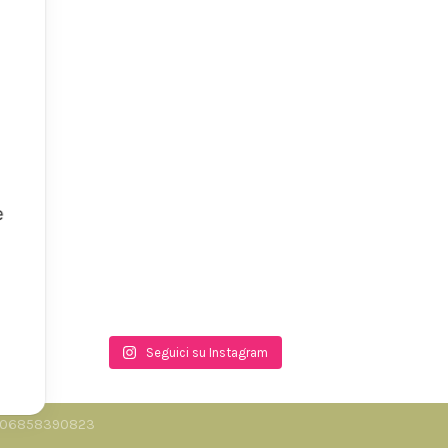
e
Seguici su Instagram
.I. 06858390823