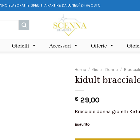
ANNO ELABORATI E SPEDITI A PARTIRE DA LUNEDÌ 24 AGOSTO
Gioielli
Accessori
Offerte
Gioie
Home
/
Gioielli Donna
/
Braccial
kidult braccial
€
29,00
Bracciale donna gioielli Kidu
Esaurito