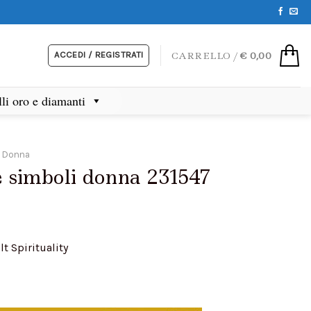
ACCEDI / REGISTRATI
CARRELLO /
€
0,00
lli oro e diamanti
i Donna
e simboli donna 231547
lt Spirituality