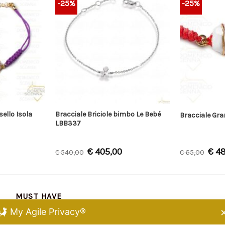
-25%
-25%
sello Isola
Bracciale Briciole bimbo Le Bebé
Bracciale Gran
LBB337
€
405,00
€
48
€
540,00
€
65,00
MUST HAVE
My Agile Privacy®
Chiara Ferragni