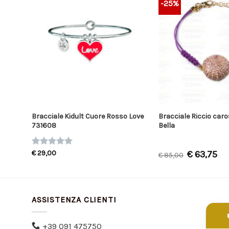
-25%
Bracciale Kidult Cuore Rosso Love
Bracciale Riccio caro
02
731608
Bella
Valutato
€
29,00
€
63,75
€
85,00
5.00
su 5
ASSISTENZA CLIENTI
+39 091 475750