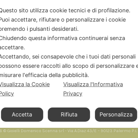
Kidult
Questo sito utilizza cookie tecnici e di profilazione.
Dodo Mariani
Puoi accettare, rifiutare o personalizzare i cookie
Breil Tribe
premendo i pulsanti desiderati.
Filodellavita
Chiudendo questa informativa continuerai senza
Bliss
accettare.
Kidult
Accettando, sei consapevole che i tuoi dati personali
Hamilton
possono essere raccolti allo scopo di personalizzare 
Miluna
misurare l'efficacia della pubblicità.
Visualizza la Cookie
Visualizza l'Informativa
Policy
Privacy
Accetta
Rifiuta
Personalizza
 © Gioielli Domenico Scenna srl - Via A.Diaz 43/E – 90123 Palermo P