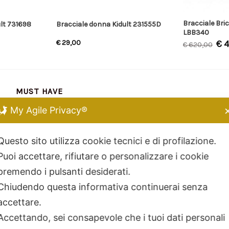
Bracciale Bri
lt 731698
Bracciale donna Kidult 231555D
LBB340
€
29,00
€
4
€
620,00
MUST HAVE
My Agile Privacy®
Chiara Ferragni
Kidult
Questo sito utilizza cookie tecnici e di profilazione.
Dodo Mariani
Puoi accettare, rifiutare o personalizzare i cookie
Breil Tribe
premendo i pulsanti desiderati.
Filodellavita
Chiudendo questa informativa continuerai senza
Bliss
accettare.
Kidult
Accettando, sei consapevole che i tuoi dati personali
Hamilton