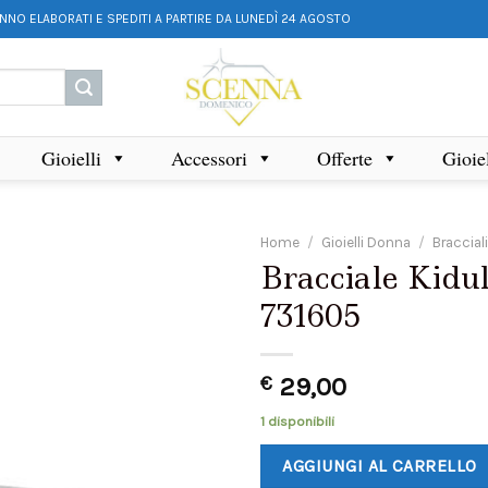
ANNO ELABORATI E SPEDITI A PARTIRE DA LUNEDÌ 24 AGOSTO
Gioielli
Accessori
Offerte
Gioie
Home
/
Gioielli Donna
/
Braccial
Bracciale Kidu
731605
€
29,00
1 disponibili
AGGIUNGI AL CARRELLO