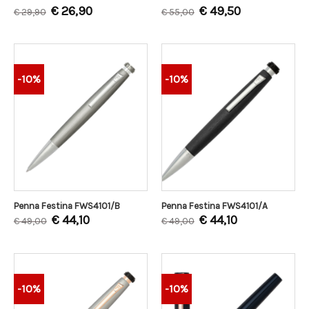
€
26,90
€
49,50
€
29,90
€
55,00
-10%
-10%
Penna Festina FWS4101/B
Penna Festina FWS4101/A
€
44,10
€
44,10
€
49,00
€
49,00
-10%
-10%