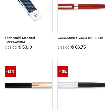
Fermasoldi Maserati
Penna MUSIC Lorenz PL1060DD
JM225AVD94
€
53,10
€
66,75
€
59,00
€
89,00
-15%
-15%