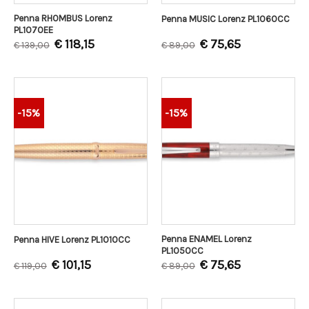
Penna RHOMBUS Lorenz
Penna MUSIC Lorenz PL1060CC
PL1070EE
€
118,15
€
75,65
€
139,00
€
89,00
-15%
-15%
Penna ENAMEL Lorenz
Penna HIVE Lorenz PL1010CC
PL1050CC
€
101,15
€
75,65
€
119,00
€
89,00