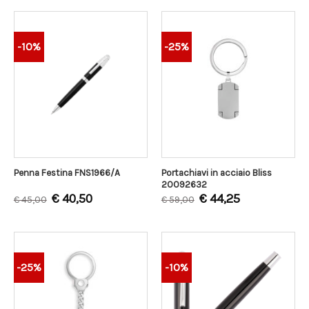
-10%
-25%
Portachiavi in acciaio Bliss
Penna Festina FNS1966/A
20092632
€
40,50
€
44,25
€
45,00
€
59,00
-25%
-10%