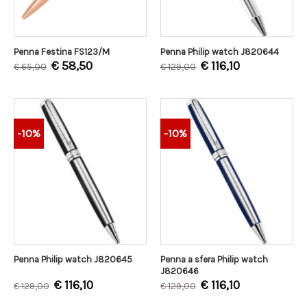
Penna Festina FS123/M
Penna Philip watch J820644
€
58,50
€
116,10
€
65,00
€
129,00
-10%
-10%
Penna a sfera Philip watch
Penna Philip watch J820645
J820646
€
116,10
€
116,10
€
129,00
€
129,00