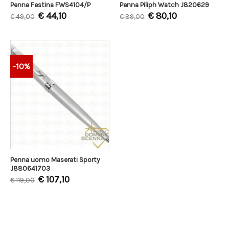
Penna Festina FWS4104/P
Penna Piliph Watch J820629
€
44,10
€
80,10
€
49,00
€
89,00
-10%
Penna uomo Maserati Sporty
J880641703
€
107,10
€
119,00