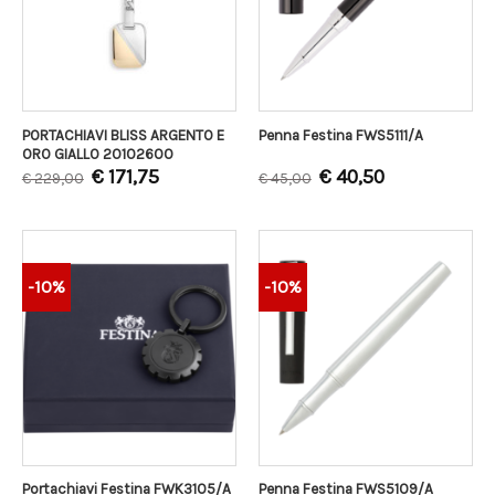
PORTACHIAVI BLISS ARGENTO E
Penna Festina FWS5111/A
ORO GIALLO 20102600
€
171,75
€
40,50
€
229,00
€
45,00
-10%
-10%
Portachiavi Festina FWK3105/A
Penna Festina FWS5109/A