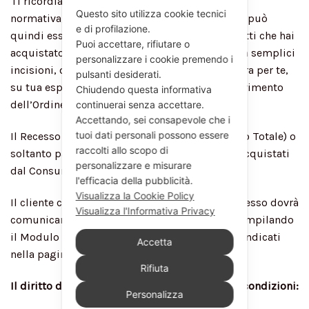
Ti ricordiamo che, come previsto dalla vigente
Questo sito utilizza cookie tecnici
normativa, il diritto di Recesso è escluso e non può
e di profilazione.
quindi essere esercitato nel caso in cui i prodotti che hai
Puoi accettare, rifiutare o
acquistato siano stati personalizzati, anche con semplici
personalizzare i cookie premendo i
incisioni, oppure siano stati realizzati su misura per te,
pulsanti desiderati.
su tua esplicita richiesta al momento dell’inserimento
Chiudendo questa informativa
dell’Ordine.
continuerai senza accettare.
Accettando, sei consapevole che i
tuoi dati personali possono essere
Il Recesso potrà avere ad oggetto tutti (Recesso Totale) o
raccolti allo scopo di
soltanto parte (Recesso Parziale) dei Prodotti acquistati
personalizzare e misurare
dal Consumatore.
l'efficacia della pubblicità.
Visualizza la Cookie Policy
Il cliente che intende esercitare il diritto di Recesso dovrà
Visualizza l'Informativa Privacy
comunicarlo tramite dichiarazione esplicita compilando
il Modulo di recesso ed inviandolo ai Contatti indicati
Accetta
nella pagina “Reso”.
Rifiuta
Il diritto di recesso è sottoposto alle seguenti condizioni:
Personalizza