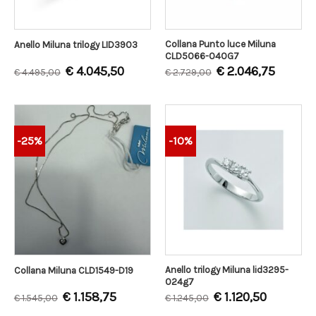
Collana Punto luce Miluna
Anello Miluna trilogy LID3903
CLD5066-040G7
€
4.045,50
€
2.046,75
€
4.495,00
€
2.729,00
-25%
-10%
Anello trilogy Miluna lid3295-
Collana Miluna CLD1549-D19
024g7
€
1.158,75
€
1.120,50
€
1.545,00
€
1.245,00