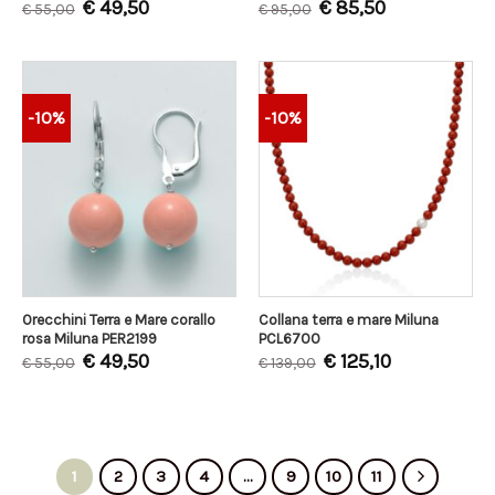
€
49,50
€
85,50
€
55,00
€
95,00
-10%
-10%
Orecchini Terra e Mare corallo
Collana terra e mare Miluna
rosa Miluna PER2199
PCL6700
€
49,50
€
125,10
€
55,00
€
139,00
1
2
3
4
…
9
10
11