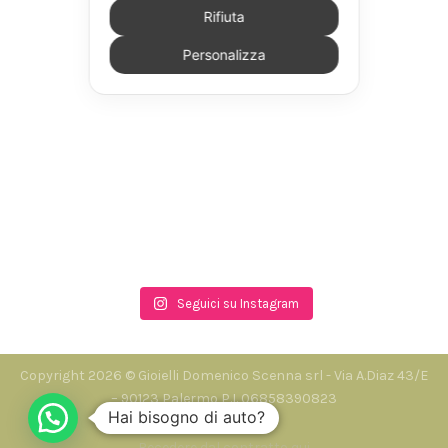
Rifiuta
Personalizza
Seguici su Instagram
Copyright 2026 © Gioielli Domenico Scenna srl - Via A.Diaz 43/E
– 90123 Palermo P.I. 06858390823
Hai bisogno di auto?
Recedere dal contratto qui