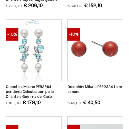
€
206,10
€
152,10
€
229,00
€
169,00
-10%
-10%
Orecchini Miluna PER2964
Orecchini Miluna PER2324 terra
pendenti Celestia con perle
e mare
Oriente e Gemma del Cielo
€
179,10
€
40,50
€
199,00
€
45,00