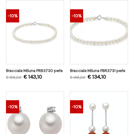
-10%
-10%
Bracciale Miluna PRB3730 perle
Bracciale Miluna PBR3731 perle
€
143,10
€
134,10
€
159,00
€
149,00
-10%
-10%