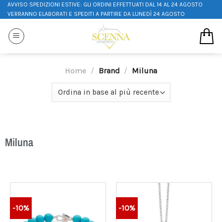
AVVISO SPEDIZIONI ESTIVE: GLI ORDINI EFFETTUATI DAL 14 AL 24 AGOSTO
VERRANNO ELABORATI E SPEDITI A PARTIRE DA LUNEDÌ 24 AGOSTO
Home
/
Brand
/
Miluna
Miluna
-10%
-10%