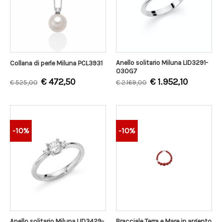
Anello solitario Miluna LID3291-
Collana di perle Miluna PCL3931
030G7
€
472,50
€
1.952,10
€
525,00
€
2.169,00
-10%
-10%
Anello solitario Miluna LID3429-
Bracciale Terra e Mare in argento