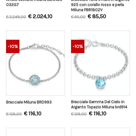
032G7
925 con corallo rosso e perla
Miluna PBR1802V
€
2.024,10
€
85,50
€
2.249,00
€
95,00
-10%
-10%
Bracciale Gemma Del Cielo in
Bracciale Miluna BRD993
Argento Topazio Miluna brd914
€
116,10
€
116,10
€
129,00
€
129,00