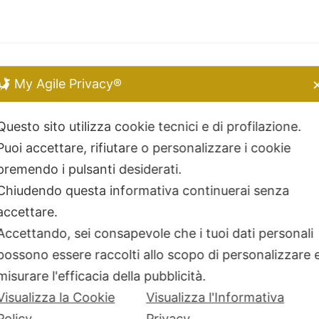
MUST HAVE
My Agile Privacy®
Chiara Ferragni
Questo sito utilizza cookie tecnici e di profilazione.
Kidult
Puoi accettare, rifiutare o personalizzare i cookie
Dodo Mariani
premendo i pulsanti desiderati.
Breil Tribe
Chiudendo questa informativa continuerai senza
Filodellavita
accettare.
Bliss
Accettando, sei consapevole che i tuoi dati personali
Kidult
possono essere raccolti allo scopo di personalizzare 
Hamilton
misurare l'efficacia della pubblicità.
Miluna
Visualizza la Cookie
Visualizza l'Informativa
Policy
Privacy