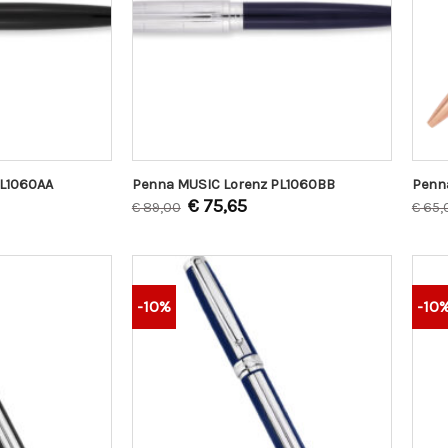
PL1060AA
Penna MUSIC Lorenz PL1060BB
Penn
€
75,65
€
89,00
€
65,
-10%
-10