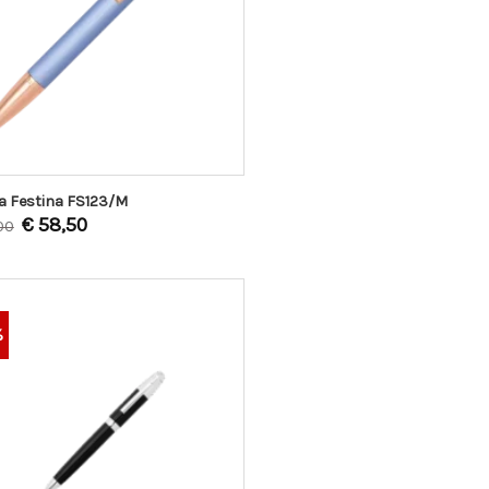
a Festina FS123/M
€
58,50
00
%