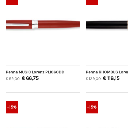
Penna MUSIC Lorenz PL1060DD
Penna RHOMBUS Lore
€
66,75
€
118,15
€
89,00
€
139,00
-15%
-15%