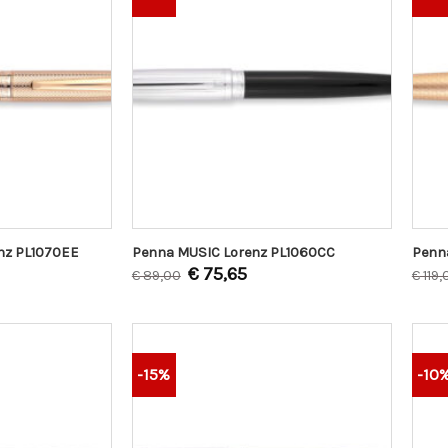
nz PL1070EE
Penna MUSIC Lorenz PL1060CC
Penna
€
75,65
€
89,00
€
119,
-15%
-10