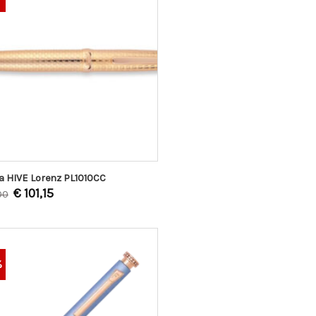
 HIVE Lorenz PL1010CC
€
101,15
00
%