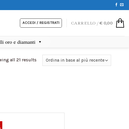
ACCEDI / REGISTRATI
CARRELLO /
€
0,00
lli oro e diamanti
ing all 21 results
%