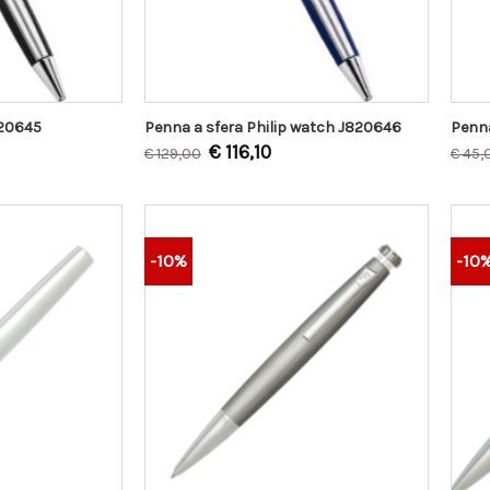
820645
Penna a sfera Philip watch J820646
Penn
€
116,10
€
129,00
€
45,
-10%
-10