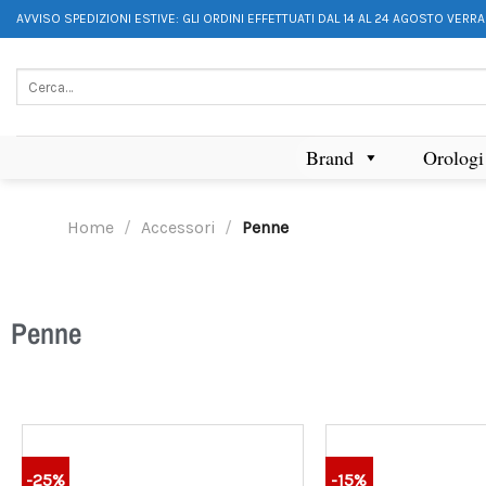
AVVISO SPEDIZIONI ESTIVE: GLI ORDINI EFFETTUATI DAL 14 AL 24 AGOSTO VERR
Brand
Orologi
Home
/
Accessori
/
Penne
Penne
-25%
-15%