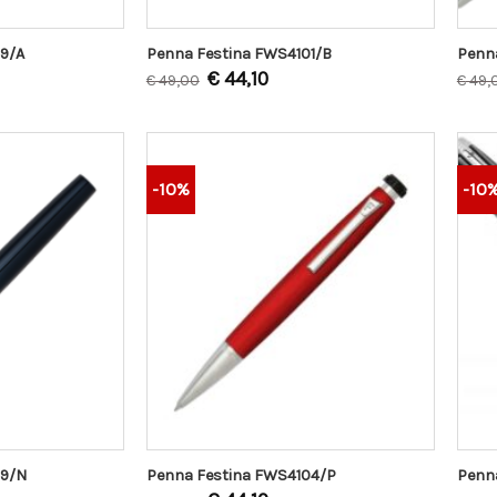
9/A
Penna Festina FWS4101/B
Penna
€
44,10
€
49,00
€
49,
-10%
-10
09/N
Penna Festina FWS4104/P
Penn