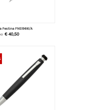
a Festina FNS1966/A
€
40,50
00
%