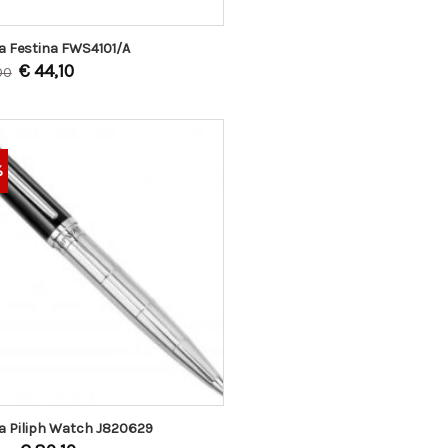
 Festina FWS4101/A
€
44,10
00
%
a Piliph Watch J820629