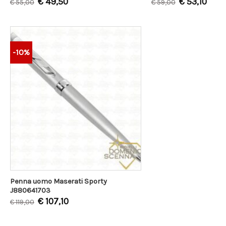
€
49,50
€
53,10
€
55,00
€
59,00
-10%
Penna uomo Maserati Sporty
J880641703
€
107,10
€
119,00