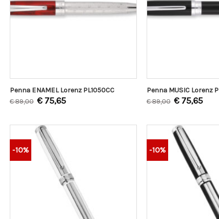
Penna ENAMEL Lorenz PL1050CC
Penna MUSIC Lorenz 
€
75,65
€
75,65
€
89,00
€
89,00
-10%
-10%