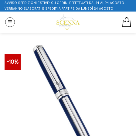
AVVISO SPEDIZIONI ESTIVE: GLI ORDINI EFFETTUATI DAL 14 AL 24 AGOSTO
VERRANNO ELABORATI E SPEDITI A PARTIRE DA LUNEDÌ 24 AGOSTO
-10%