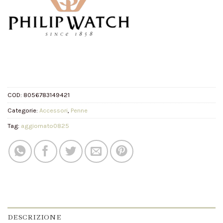
COD:
8056783149421
Categorie:
Accessori
,
Penne
Tag:
aggiornato0825
DESCRIZIONE