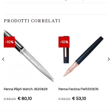
PRODOTTI CORRELATI
-10%
-10%
Penna Piliph Watch J820629
Penna Festina FWS5109/N
€
80,10
€
53,10
€
89,00
€
59,00