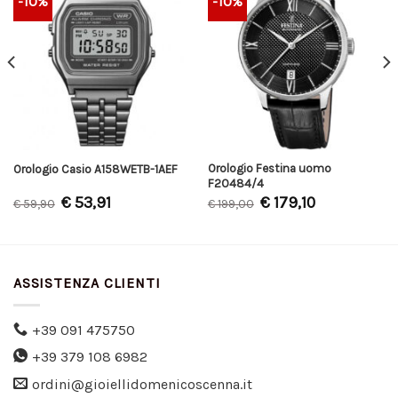
-10%
-10%
Orologio Festina uomo
Orologio Casio A158WETB-1AEF
F20484/4
€
53,91
€
179,10
€
59,90
€
199,00
ASSISTENZA CLIENTI
+39 091 475750
+39 379 108 6982
ordini@gioiellidomenicoscenna.it