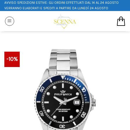
AVVISO SPEDIZIONI ESTIVE: GLI ORDINI EFFETTUATI DAL 14 AL 24 AGOSTO
VERRANNO ELABORATI E SPEDITI A PARTIRE DA LUNEDÌ 24 AGOSTO
-10%