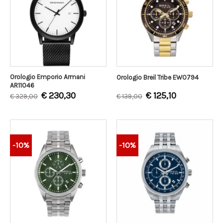
Orologio Emporio Armani
Orologio Breil Tribe EW0794
AR11046
€
230,30
€
125,10
€
329,00
€
139,00
-10%
-10%