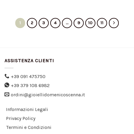
1
2
3
4
…
9
10
11
ASSISTENZA CLIENTI
+39 091 475750
+39 379 108 6982
ordini@gioiellidomenicoscenna.it
Informazioni Legali
Privacy Policy
Termini e Condizioni