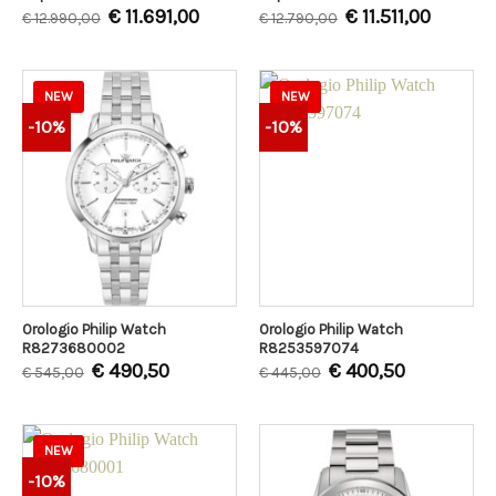
€
11.691,00
€
11.511,00
€
12.990,00
€
12.790,00
NEW
NEW
-10%
-10%
Orologio Philip Watch
Orologio Philip Watch
R8273680002
R8253597074
€
490,50
€
400,50
€
545,00
€
445,00
NEW
-10%