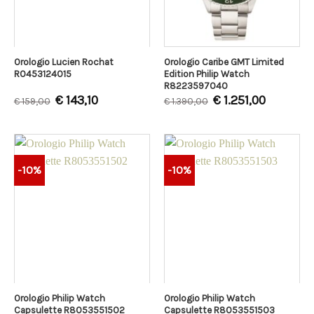
Orologio Lucien Rochat
Orologio Caribe GMT Limited
R0453124015
Edition Philip Watch
R8223597040
€
143,10
€
1.251,00
€
159,00
€
1.390,00
-10%
-10%
Orologio Philip Watch
Orologio Philip Watch
Capsulette R8053551502
Capsulette R8053551503