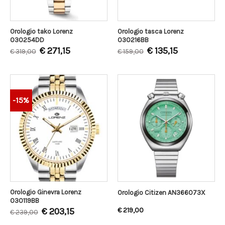
Orologio tako Lorenz
Orologio tasca Lorenz
030254DD
030216BB
€
271,15
€
135,15
€
319,00
€
159,00
-15%
Orologio Ginevra Lorenz
Orologio Citizen AN366073X
030119BB
€
203,15
€
219,00
€
239,00