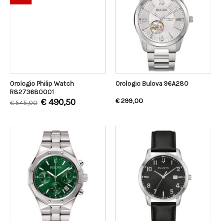
Orologio Philip Watch
Orologio Bulova 96A280
R8273680001
€
490,50
€
299,00
€
545,00