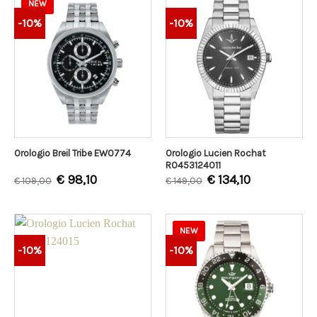
NEW
-10%
-10%
Orologio Lucien Rochat
Orologio Breil Tribe EW0774
R0453124011
€
98,10
€
134,10
€
109,00
€
149,00
NEW
-10%
-10%