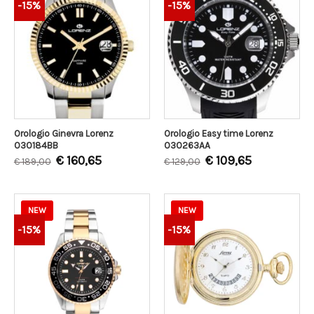
-15%
-15%
Orologio Ginevra Lorenz
Orologio Easy time Lorenz
030184BB
030263AA
€
160,65
€
109,65
€
189,00
€
129,00
NEW
NEW
-15%
-15%