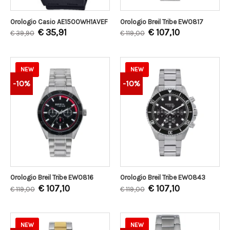
Orologio Casio AE1500WH1AVEF
Orologio Breil Tribe EW0817
€
35,91
€
107,10
€
39,90
€
119,00
NEW
NEW
-10%
-10%
Orologio Breil Tribe EW0816
Orologio Breil Tribe EW0843
€
107,10
€
107,10
€
119,00
€
119,00
NEW
NEW