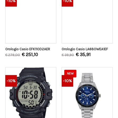
-10%
-10%
Orologio Casio EFK110D2AER
Orologio Casio LA680WEA1EF
€
251,10
€
35,91
€
279,00
€
39,90
NEW
-10%
-10%