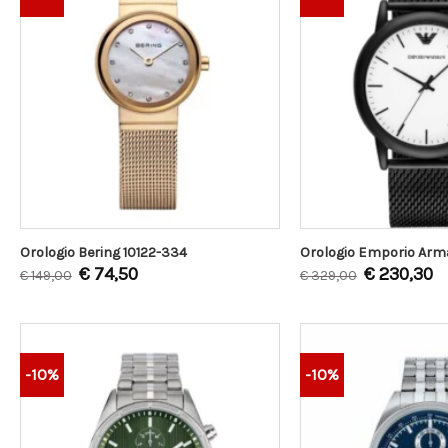
Orologio Bering 10122-334
Orologio Emporio Arm
€
74,50
€
230,30
€
149,00
€
329,00
-10%
-10%