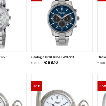
W0275
Orologio Breil Tribe EW0728
Orolo
€
89,10
€
99,00
€
109
-15%
-15