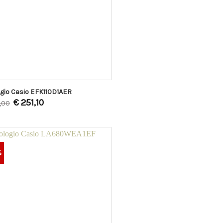
gio Casio EFK110D1AER
€
251,10
,00
%