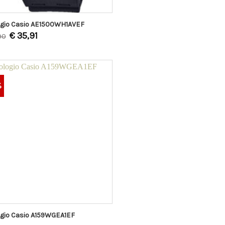
ogio Casio AE1500WH1AVEF
€
35,91
90
%
gio Casio A159WGEA1EF