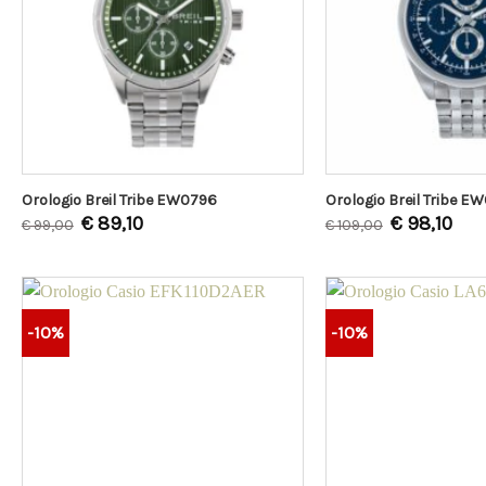
Orologio Breil Tribe EW0796
Orologio Breil Tribe E
€
89,10
€
98,10
€
99,00
€
109,00
-10%
-10%