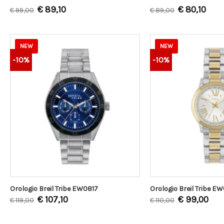
€
89,10
€
80,10
€
99,00
€
89,00
NEW
NEW
-10%
-10%
Orologio Breil Tribe EW0817
Orologio Breil Tribe E
€
107,10
€
99,00
€
119,00
€
110,00