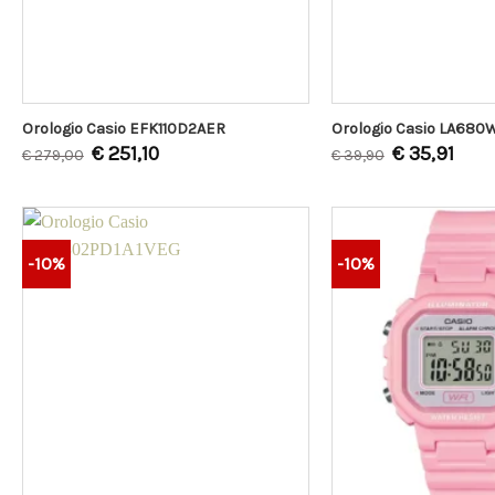
Orologio Casio EFK110D2AER
Orologio Casio LA68
€
251,10
€
35,91
€
279,00
€
39,90
-10%
-10%