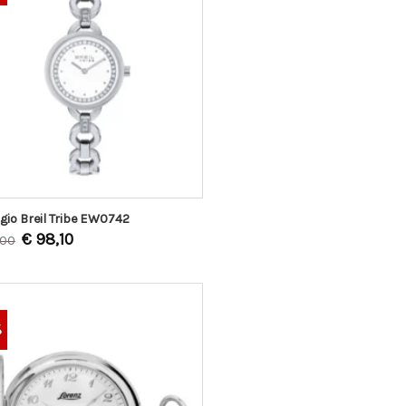
gio Breil Tribe EW0742
€
98,10
,00
%