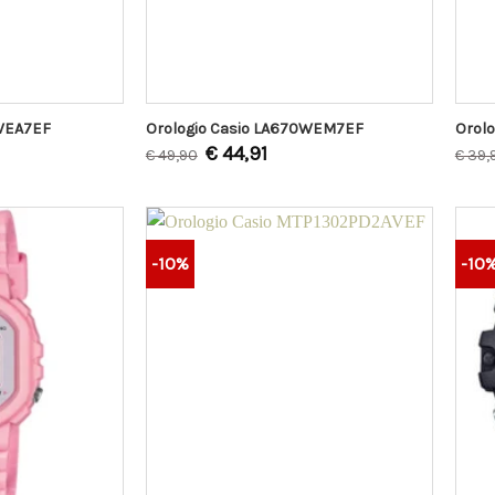
0WEA7EF
Orologio Casio LA670WEM7EF
Orol
€
44,91
€
49,90
€
39,
-10%
-10