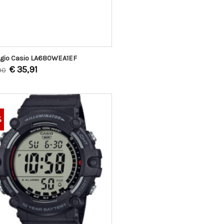
ogio Casio LA680WEA1EF
€
35,91
90
%