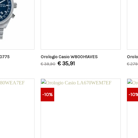
W0775
Orologio Casio W800H1AVES
Orolo
€
35,91
€
39,90
€
279
-10%
-10