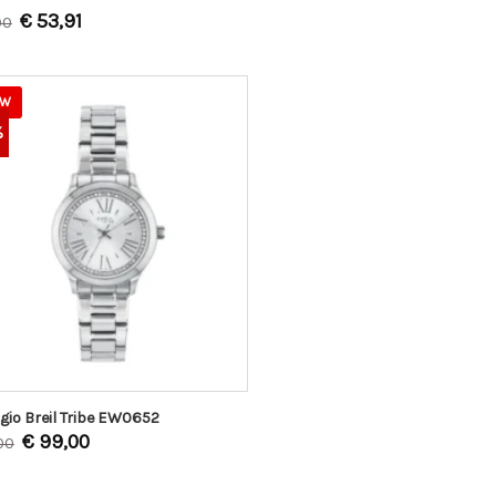
€
53,91
90
EW
%
gio Breil Tribe EW0652
€
99,00
00