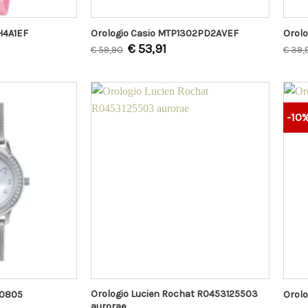
H4A1EF
Orologio Casio MTP1302PD2AVEF
Orol
€
53,91
€
59,90
€
39,
-10
Orologio Lucien Rochat R0453125503
W0805
Orolo
aurorae