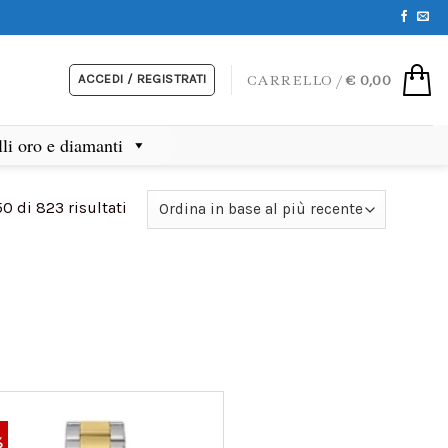
ACCEDI / REGISTRATI
CARRELLO /
€
0,00
lli oro e diamanti
50 di 823 risultati
%