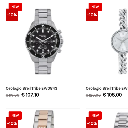
NEW
NEW
-10%
-10%
Orologio Breil Tribe EW0843
Orologio Breil Tribe E
€
107,10
€
108,00
€
119,00
€
120,00
NEW
NEW
-10%
-10%