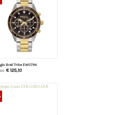
gio Breil Tribe EW0794
€
125,10
,00
%