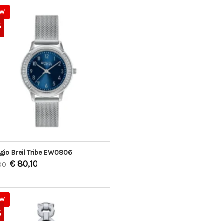
EW
%
gio Breil Tribe EW0806
€
80,10
00
EW
%