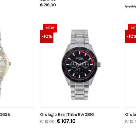
€
219,00
€
59,
NEW
N
-10%
-10
W0653
Orologio Breil Tribe EW0816
Orolo
€
107,10
€
119,00
€
110,