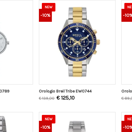
NEW
N
-10%
-10
W0789
Orologio Breil Tribe EW0744
Orolo
€
125,10
€
139,00
€
89,
NEW
N
-10%
-10