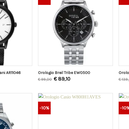
ani AR11046
Orologio Breil Tribe EW0500
Orolo
€
89,10
€
99,00
€
139
-10%
-10