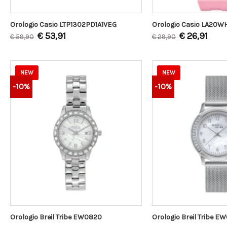
Orologio Casio LTP1302PD1A1VEG
Orologio Casio LA20W
€
53,91
€
26,91
€
59,90
€
29,90
NEW
NEW
-10%
-10%
Orologio Breil Tribe EW0820
Orologio Breil Tribe E