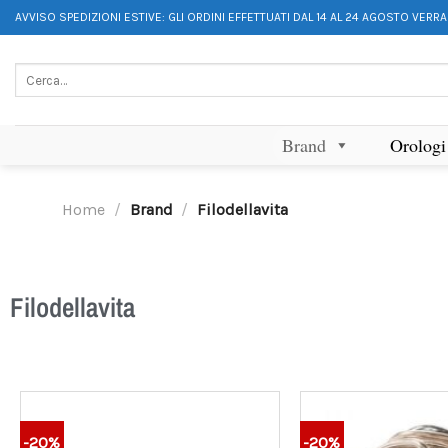
AVVISO SPEDIZIONI ESTIVE: GLI ORDINI EFFETTUATI DAL 14 AL 24 AGOSTO VERR
Brand
Orologi
Home
/
Brand
/
Filodellavita
Filodellavita
-20%
-20%