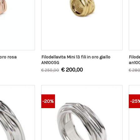
i oro rosa
Filodellavita Mini 13 fili in oro giallo
Filode
AN1005G
an10
€
200,00
€
250,00
€
280
-20%
-25