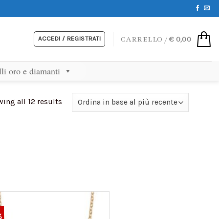
ACCEDI / REGISTRATI
CARRELLO /
€
0,00
lli oro e diamanti
ing all 12 results
%