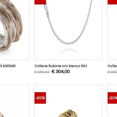
ili AN13AR
Collana Rubinia oro bianco 9kt
Colla
€
304,00
€
380,00
€
350
-20%
-20