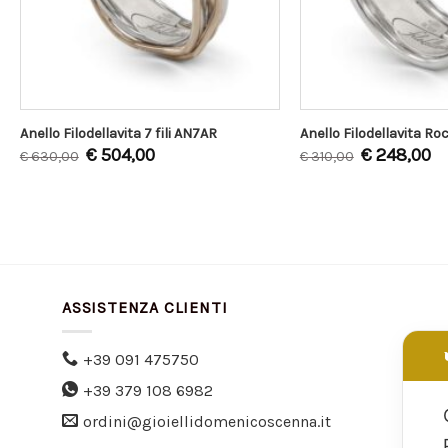
Anello Filodellavita 7 fili AN7AR
Anello Filodellavita Roc
€
504,00
€
248,00
€
630,00
€
310,00
ASSISTENZA CLIENTI
+39 091 475750
+39 379 108 6982
ordini@gioiellidomenicoscenna.it