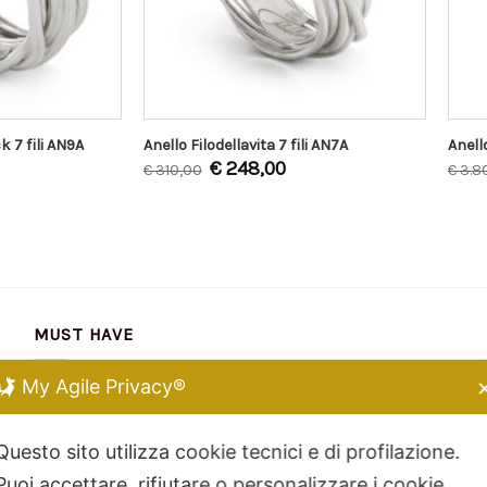
k 7 fili AN9A
Anello Filodellavita 7 fili AN7A
Anell
€
248,00
€
310,00
€
3.8
MUST HAVE
My Agile Privacy®
Chiara Ferragni
Kidult
Questo sito utilizza cookie tecnici e di profilazione.
Dodo Mariani
Puoi accettare, rifiutare o personalizzare i cookie
Breil Tribe