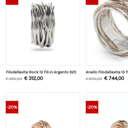
Filodellavita Rock 13 fili in Argento 925
Anello Filodellavita 13 f
€
312,00
€
744,00
€
390,00
€
930,00
-20%
-20%