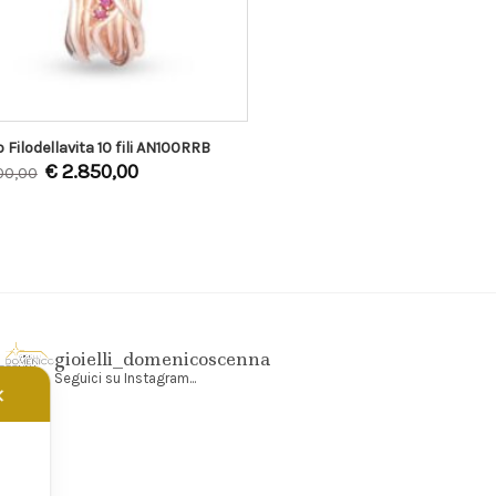
o Filodellavita 10 fili AN100RRB
€
2.850,00
00,00
gioielli_domenicoscenna
Seguici su Instagram...
✕