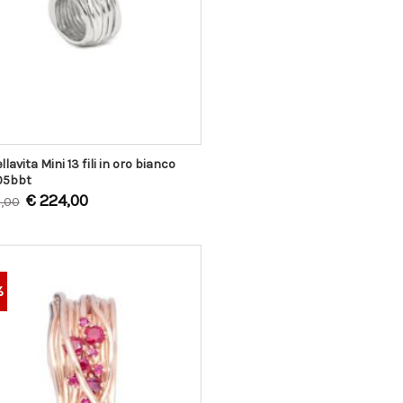
llavita Mini 13 fili in oro bianco
05bbt
€
224,00
,00
%