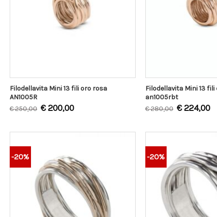
Filodellavita Mini 13 fili oro rosa
Filodellavita Mini 13 fil
AN1005R
an1005rbt
€
200,00
€
224,00
€
250,00
€
280,00
-20%
-20%