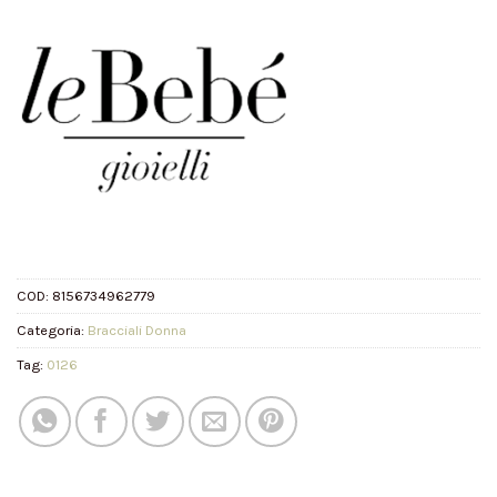
COD:
8156734962779
Categoria:
Bracciali Donna
Tag:
0126