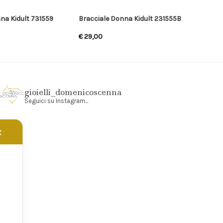
na Kidult 731559
Bracciale Donna Kidult 231555B
€
29,00
gioielli_domenicoscenna
Seguici su Instagram...
✕