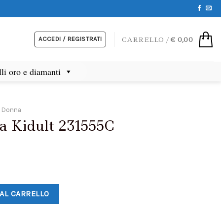
ACCEDI / REGISTRATI
CARRELLO /
€
0,00
lli oro e diamanti
i Donna
a Kidult 231555C
 AL CARRELLO