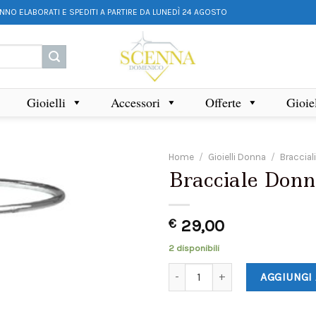
ANNO ELABORATI E SPEDITI A PARTIRE DA LUNEDÌ 24 AGOSTO
Gioielli
Accessori
Offerte
Gioie
Home
/
Gioielli Donna
/
Braccial
Bracciale Donn
€
29,00
2 disponibili
AGGIUNGI