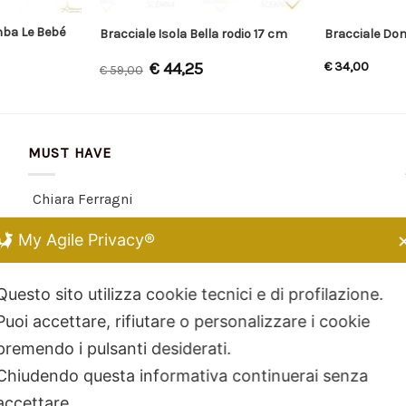
mba Le Bebé
Bracciale Isola Bella rodio 17 cm
Bracciale Don
€
44,25
€
34,00
€
59,00
MUST HAVE
Chiara Ferragni
Kidult
My Agile Privacy®
Dodo Mariani
Breil Tribe
Questo sito utilizza cookie tecnici e di profilazione.
Filodellavita
Puoi accettare, rifiutare o personalizzare i cookie
Bliss
premendo i pulsanti desiderati.
Kidult
Chiudendo questa informativa continuerai senza
Hamilton
accettare.