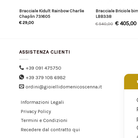
Bracciale Kidult Rainbow Charlie
Bracciale Briciole bi
17 cm
Chaplin 731605
LBB338
€
29,00
€
405,00
€
540,00
ASSISTENZA CLIENTI
+39 091 475750
+39 379 108 6982
ordini@gioiellidomenicoscenna.it
Informazioni Legali
Privacy Policy
Termini e Condizioni
Recedere dal contratto qui