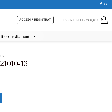
ACCEDI / REGISTRATI
CARRELLO /
€
0,00
lli oro e diamanti
omo
721010-13