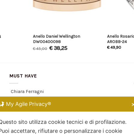
Anello Daniel Wellington
Anello Rosari
4
DW00400098
AROBB-24
€
38,25
€
49,90
€
45,00
MUST HAVE
Chiara Ferragni
Kidult
My Agile Privacy®
Dodo Mariani
Breil Tribe
Questo sito utilizza cookie tecnici e di profilazione.
Filodellavita
Puoi accettare, rifiutare o personalizzare i cookie