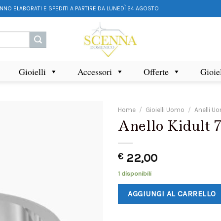
ANNO ELABORATI E SPEDITI A PARTIRE DA LUNEDÌ 24 AGOSTO
Gioielli
Accessori
Offerte
Gioie
Home
/
Gioielli Uomo
/
Anelli U
Anello Kidult 
€
22,00
1 disponibili
AGGIUNGI AL CARRELLO