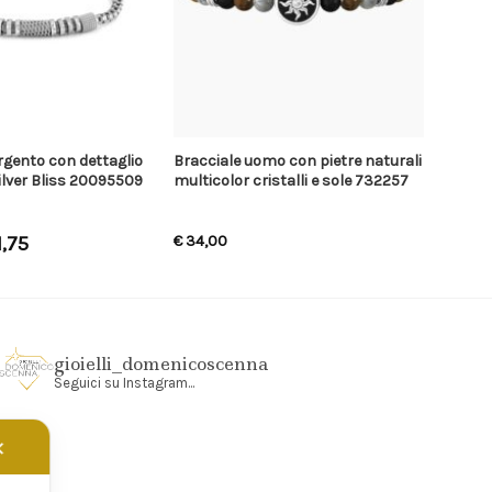
argento con dettaglio
Bracciale uomo con pietre naturali
silver Bliss 20095509
multicolor cristalli e sole 732257
1,75
€
34,00
gioielli_domenicoscenna
Seguici su Instagram...
✕