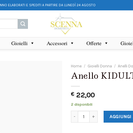
ANNO ELABORATI E SPEDITI A PARTIRE DA LUNEDÌ 24 AGOSTO
Gioielli
Accessori
Offerte
Gioie
Home
/
Gioielli Donna
/
Anelli D
Anello KIDULT
€
22,00
2 disponibili
AGGIUNGI