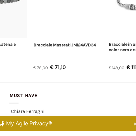
catena e
Bracciale in 
Bracciale Maserati JM124AVD34
color nero e 
€
71,10
€
11
€
79,00
€
149,00
MUST HAVE
Chiara Ferragni
Kidult
My Agile Privacy®
Dodo Mariani