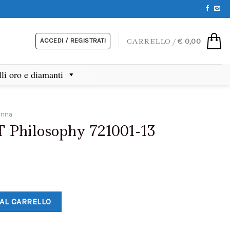
ACCEDI / REGISTRATI
CARRELLO /
€
0,00
lli oro e diamanti
onna
 Philosophy 721001-13
 AL CARRELLO