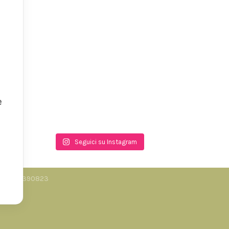
e
Seguici su Instagram
.I. 06858390823