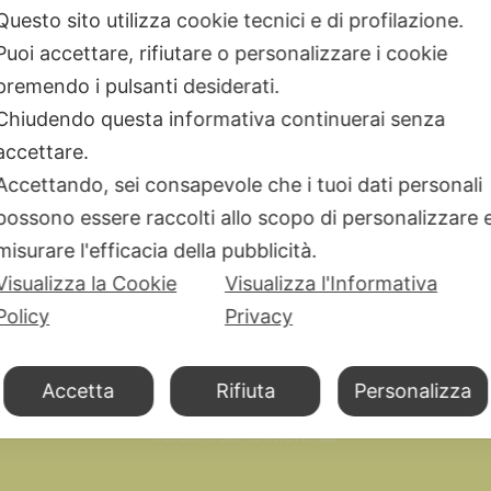
Breil Tribe
Questo sito utilizza cookie tecnici e di profilazione.
Filodellavita
Puoi accettare, rifiutare o personalizzare i cookie
Bliss
premendo i pulsanti desiderati.
Kidult
Chiudendo questa informativa continuerai senza
Hamilton
accettare.
Miluna
Accettando, sei consapevole che i tuoi dati personali
possono essere raccolti allo scopo di personalizzare 
misurare l'efficacia della pubblicità.
Visualizza la Cookie
Visualizza l'Informativa
Policy
Privacy
 © Gioielli Domenico Scenna srl - Via A.Diaz 43/E – 90123 Palermo P
Accetta
Rifiuta
Personalizza
Recedere dal contratto qui