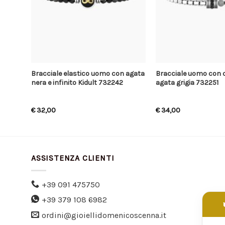
Bracciale elastico uomo con agata
Bracciale uomo con 
ico
nera e infinito Kidult 732242
agata grigia 732251
€
32,00
€
34,00
ASSISTENZA CLIENTI
+39 091 475750
+39 379 108 6982
ordini@gioiellidomenicoscenna.it