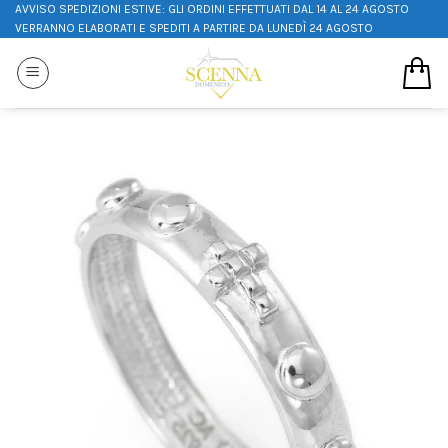
AVVISO SPEDIZIONI ESTIVE: GLI ORDINI EFFETTUATI DAL 14 AL 24 AGOSTO
VERRANNO ELABORATI E SPEDITI A PARTIRE DA LUNEDÌ 24 AGOSTO