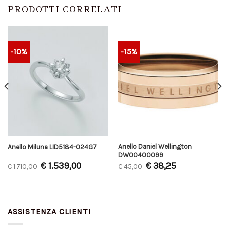
PRODOTTI CORRELATI
-10%
-15%
Anello Daniel Wellington
Anello Miluna LID5184-024G7
DW00400099
€
1.539,00
€
38,25
€
1.710,00
€
45,00
ASSISTENZA CLIENTI