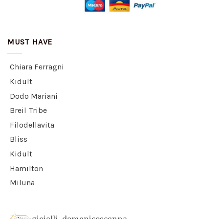
MUST HAVE
Chiara Ferragni
Kidult
Dodo Mariani
Breil Tribe
Filodellavita
Bliss
Kidult
Hamilton
Miluna
gioielli_domenicoscenna