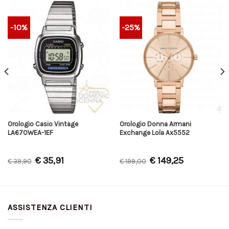
-10%
-25%
Orologio Casio Vintage
Orologio Donna Armani
LA670WEA-1EF
Exchange Lola Ax5552
€
35,91
€
149,25
€
39,90
€
199,00
ASSISTENZA CLIENTI