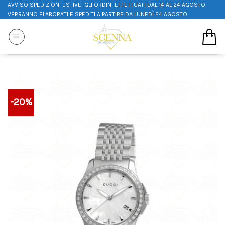
AVVISO SPEDIZIONI ESTIVE: GLI ORDINI EFFETTUATI DAL 14 AL 24 AGOSTO
VERRANNO ELABORATI E SPEDITI A PARTIRE DA LUNEDÌ 24 AGOSTO
-20%