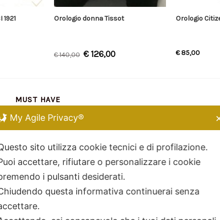
 1921
Orologio donna Tissot
Orologio Citi
€
126,00
€
85,00
€
140,00
MUST HAVE
My Agile Privacy®
Chiara Ferragni
Kidult
Questo sito utilizza cookie tecnici e di profilazione.
Dodo Mariani
Puoi accettare, rifiutare o personalizzare i cookie
Breil Tribe
premendo i pulsanti desiderati.
Filodellavita
Chiudendo questa informativa continuerai senza
Bliss
accettare.
Kidult