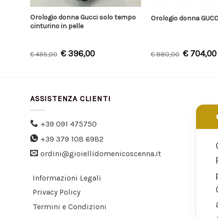
Orologio donna Gucci solo tempo
lli
Orologio donna GUCCI
cinturino in pelle
€
396,00
€
704,00
€
495,00
€
880,00
ASSISTENZA CLIENTI
+39 091 475750
+39 379 108 6982
ordini@gioiellidomenicoscenna.it
Informazioni Legali
Privacy Policy
Termini e Condizioni