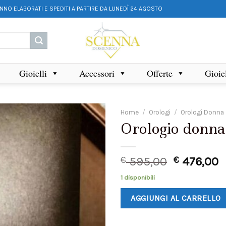
ANNO ELABORATI E SPEDITI A PARTIRE DA LUNEDÌ 24 AGOSTO
Gioielli
Accessori
Offerte
Gioie
Home
/
Orologi
/
Orologi Donna
Orologio donn
€
595,00
€
476,00
1 disponibili
AGGIUNGI AL CARRELLO