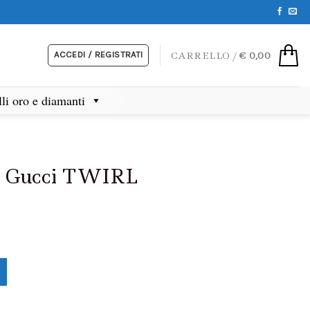
ACCEDI / REGISTRATI
CARRELLO /
€
0,00
lli oro e diamanti
a Gucci TWIRL