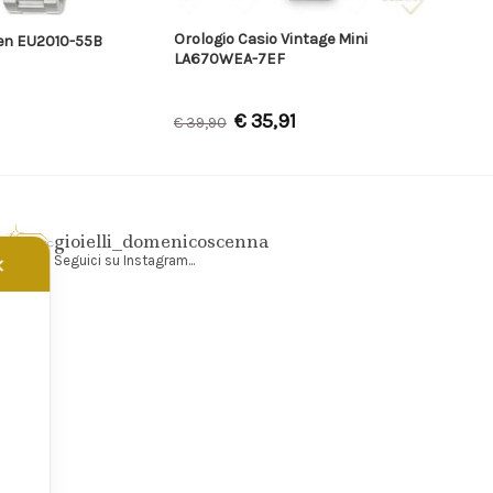
Orologio Casio Vintage Mini
zen EU2010-55B
LA670WEA-7EF
€
35,91
€
39,90
gioielli_domenicoscenna
Seguici su Instagram...
✕