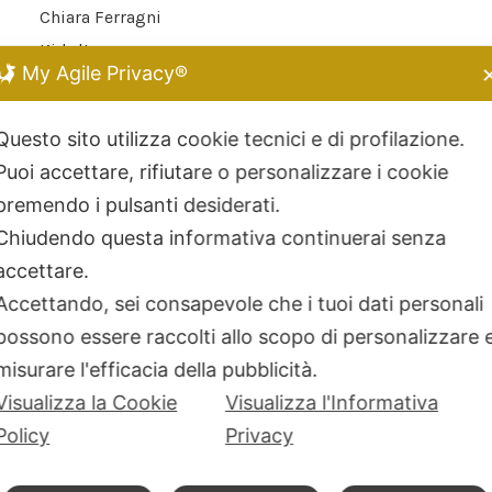
Chiara Ferragni
Kidult
My Agile Privacy®
Dodo Mariani
Breil Tribe
Questo sito utilizza cookie tecnici e di profilazione.
Filodellavita
Puoi accettare, rifiutare o personalizzare i cookie
Bliss
premendo i pulsanti desiderati.
Kidult
Chiudendo questa informativa continuerai senza
Hamilton
accettare.
Miluna
Accettando, sei consapevole che i tuoi dati personali
possono essere raccolti allo scopo di personalizzare 
misurare l'efficacia della pubblicità.
Visualizza la Cookie
Visualizza l'Informativa
Policy
Privacy
 © Gioielli Domenico Scenna srl - Via A.Diaz 43/E – 90123 Palermo P