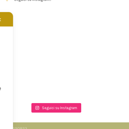
✕
e
Seguici su Instagram
.I. 06858390823