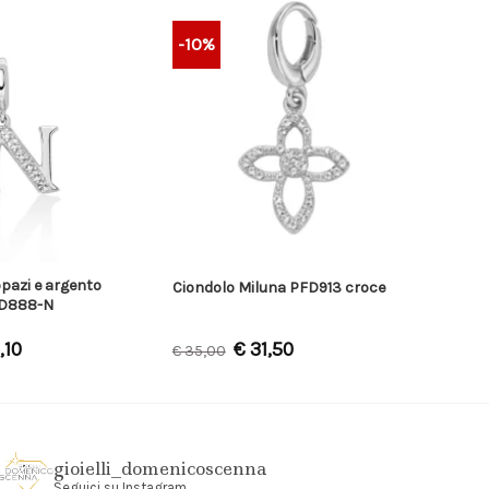
-10%
pazi e argento
Ciondolo Miluna PFD913 croce
PFD888-N
,10
€
31,50
€
35,00
gioielli_domenicoscenna
Seguici su Instagram...