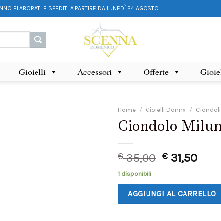
ANNO ELABORATI E SPEDITI A PARTIRE DA LUNEDÌ 24 AGOSTO
Gioielli
Accessori
Offerte
Gioie
Home
/
Gioielli Donna
/
Ciondoli
Ciondolo Milun
€
35,00
€
31,50
1 disponibili
AGGIUNGI AL CARRELLO