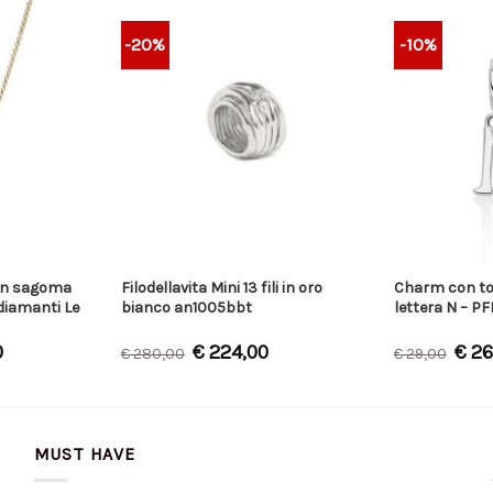
-20%
-10%
con sagoma
Filodellavita Mini 13 fili in oro
Charm con to
 diamanti Le
bianco an1005bbt
lettera N – 
0
€
224,00
€
26
€
280,00
€
29,00
MUST HAVE