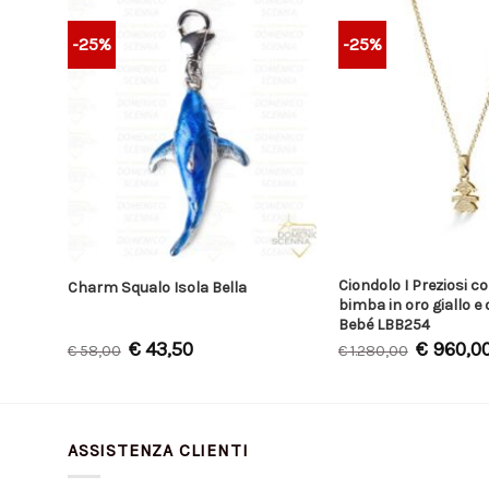
-25%
-25%
ti con
Ciondolo I Preziosi 
Charm Squalo Isola Bella
bimba in oro giallo e
Bebé LBB254
€
43,50
€
960,0
€
58,00
€
1.280,00
ASSISTENZA CLIENTI