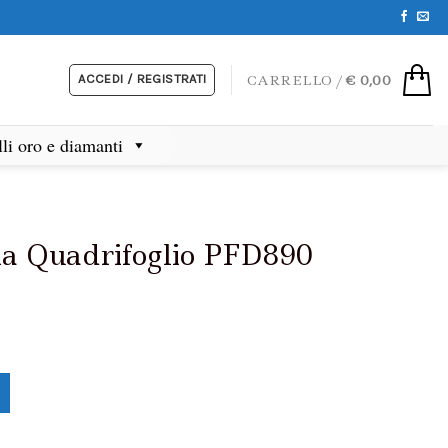
ACCEDI / REGISTRATI
CARRELLO /
€
0,00
lli oro e diamanti
a Quadrifoglio PFD890