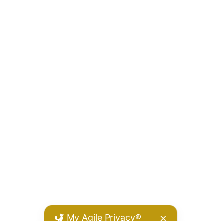
My Agile Privacy®
✕