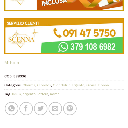
Miluna
COD:
388336
Categorie:
Charms
,
Ciondoli
,
Ciondoli in argento
,
Gioielli Donna
Tag:
0326
,
argento
,
lettera
,
nome