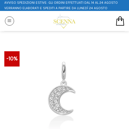
AVVISO SPEDIZIONI ESTIVE: GLI ORDINI EFFETTUATI DAL 14 AL 24 AGOSTO
VERRANNO ELABORATI E SPEDITI A PARTIRE DA LUNEDÌ 24 AGOSTO
-10%