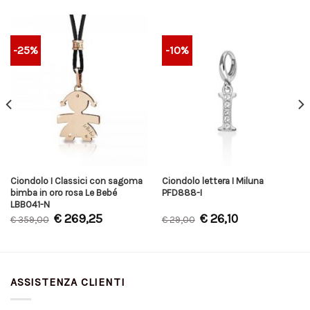
-25%
-10%
Ciondolo I Classici con sagoma
Ciondolo lettera I Miluna
bimba in oro rosa Le Bebé
PFD888-I
LBB041-N
€
269,25
€
26,10
€
359,00
€
29,00
ASSISTENZA CLIENTI