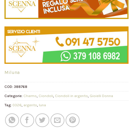
Miluna
COD:
388768
Categorie:
Charms
,
Ciondoli
,
Ciondoli in argento
,
Gioielli Donna
Tag:
0326
,
argento
,
luna