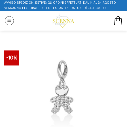
AVVISO SPEDIZIONI ESTIVE: GLI ORDINI EFFETTUATI DAL 14 AL 24 AGOSTO
VERRANNO ELABORATI E SPEDITI A PARTIRE DA LUNEDÌ 24 AGOSTO
-10%