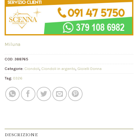
Miluna
COD:
388765
Categorie:
Ciondoli
,
Ciondoli in argento
,
Gioielli Donna
Tag:
0326
DESCRIZIONE