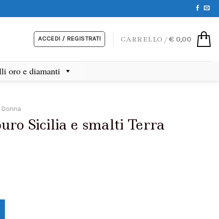
ACCEDI / REGISTRATI
CARRELLO /
€
0,00
lli oro e diamanti
i Donna
ro Sicilia e smalti Terra