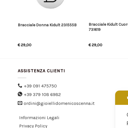
Bracciale Kidult Cu
04
Bracciale Donna Kidult 231555B
731619
€
29,00
€
29,00
ASSISTENZA CLIENTI
+39 091 475750
+39 379 108 6982
ordini@gioiellidomenicoscenna.it
Informazioni Legali
Privacy Policy