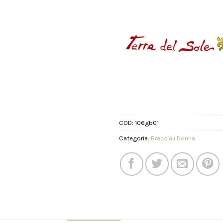
COD:
106gb01
Categoria:
Bracciali Donna