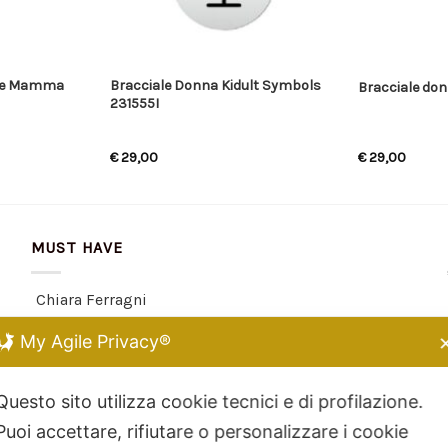
ore Mamma
Bracciale Donna Kidult Symbols
Bracciale don
231555I
€
29,00
€
29,00
MUST HAVE
Chiara Ferragni
Kidult
My Agile Privacy®
Dodo Mariani
Breil Tribe
Questo sito utilizza cookie tecnici e di profilazione.
Filodellavita
Puoi accettare, rifiutare o personalizzare i cookie
Bliss