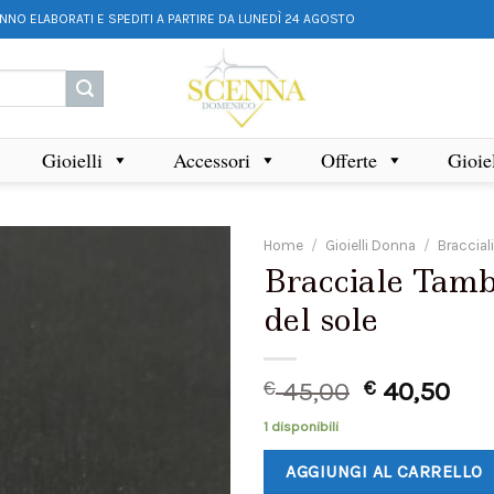
ANNO ELABORATI E SPEDITI A PARTIRE DA LUNEDÌ 24 AGOSTO
Gioielli
Accessori
Offerte
Gioie
Home
/
Gioielli Donna
/
Braccial
Bracciale Tambu
del sole
€
45,00
€
40,50
1 disponibili
AGGIUNGI AL CARRELLO