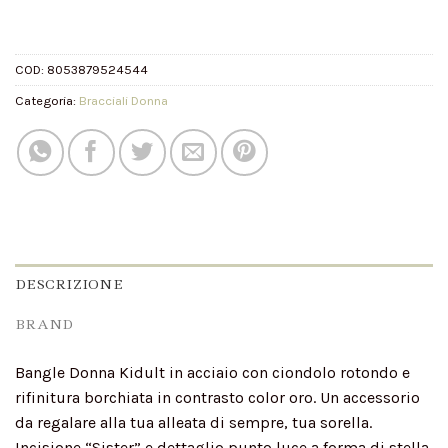
COD:
8053879524544
Categoria:
Bracciali Donna
DESCRIZIONE
BRAND
Bangle Donna Kidult in acciaio con ciondolo rotondo e
rifinitura borchiata in contrasto color oro. Un accessorio
da regalare alla tua alleata di sempre, tua sorella.
Incisione “Sister” e dettaglio punto luce a forma di stella