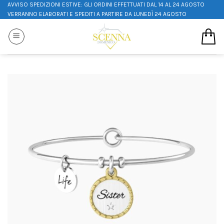
AVVISO SPEDIZIONI ESTIVE: GLI ORDINI EFFETTUATI DAL 14 AL 24 AGOSTO
VERRANNO ELABORATI E SPEDITI A PARTIRE DA LUNEDÌ 24 AGOSTO