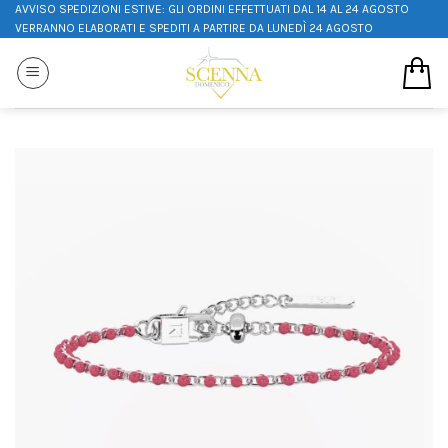
AVVISO SPEDIZIONI ESTIVE: GLI ORDINI EFFETTUATI DAL 14 AL 24 AGOSTO
VERRANNO ELABORATI E SPEDITI A PARTIRE DA LUNEDÌ 24 AGOSTO