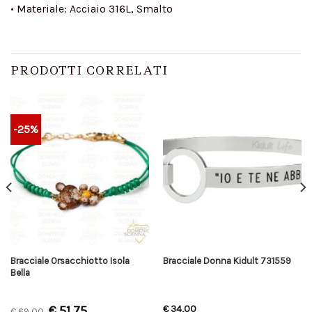
• Materiale: Acciaio 316L, Smalto
PRODOTTI CORRELATI
-25%
Bracciale Orsacchiotto Isola
Bracciale Donna Kidult 731559
Bella
€
51,75
€
34,00
€
69,00