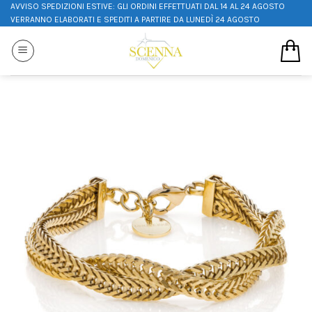
AVVISO SPEDIZIONI ESTIVE: GLI ORDINI EFFETTUATI DAL 14 AL 24 AGOSTO
VERRANNO ELABORATI E SPEDITI A PARTIRE DA LUNEDÌ 24 AGOSTO