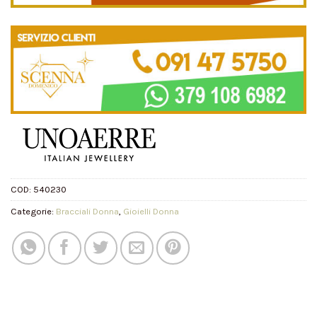
COD:
540230
Categorie:
Bracciali Donna
,
Gioielli Donna