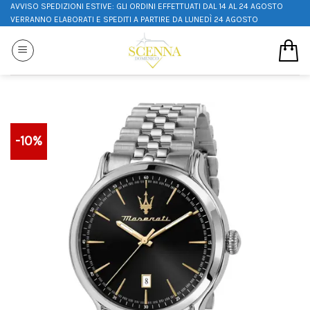
AVVISO SPEDIZIONI ESTIVE: GLI ORDINI EFFETTUATI DAL 14 AL 24 AGOSTO
VERRANNO ELABORATI E SPEDITI A PARTIRE DA LUNEDÌ 24 AGOSTO
-10%