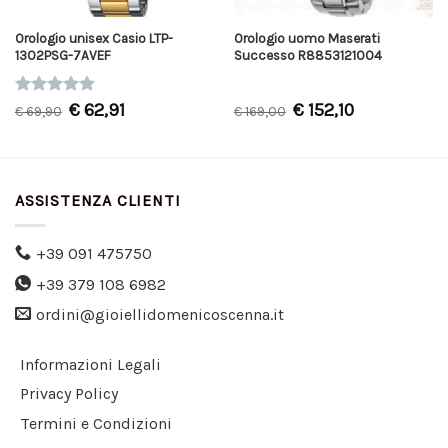
Orologio unisex Casio LTP-
Orologio uomo Maserati
1302PSG-7AVEF
Successo R8853121004
Valutato
€
62,91
€
152,10
€
69,90
€
169,00
5.00
su 5
ASSISTENZA CLIENTI
+39 091 475750
+39 379 108 6982
ordini@gioiellidomenicoscenna.it
Informazioni Legali
Privacy Policy
Termini e Condizioni