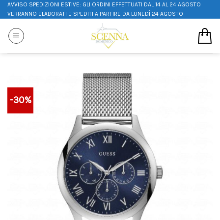
AVVISO SPEDIZIONI ESTIVE: GLI ORDINI EFFETTUATI DAL 14 AL 24 AGOSTO
VERRANNO ELABORATI E SPEDITI A PARTIRE DA LUNEDÌ 24 AGOSTO
-30%