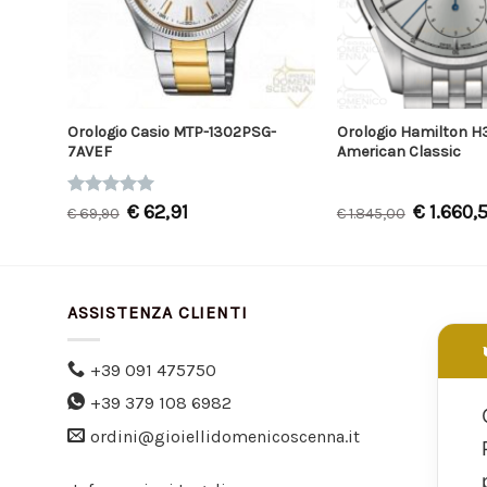
side
Orologio Casio MTP-1302PSG-
Orologio Hamilton H
7AVEF
American Classic
Valutato
€
62,91
€
1.660,
€
69,90
€
1.845,00
5.00
su 5
ASSISTENZA CLIENTI
+39 091 475750
+39 379 108 6982
ordini@gioiellidomenicoscenna.it