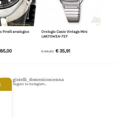
 Pirelli analogico
Orologio Casio Vintage Mini
LA670WEA-7EF
85,00
€
35,91
€
39,90
gioielli_domenicoscenna
✕
Seguici su Instagram...