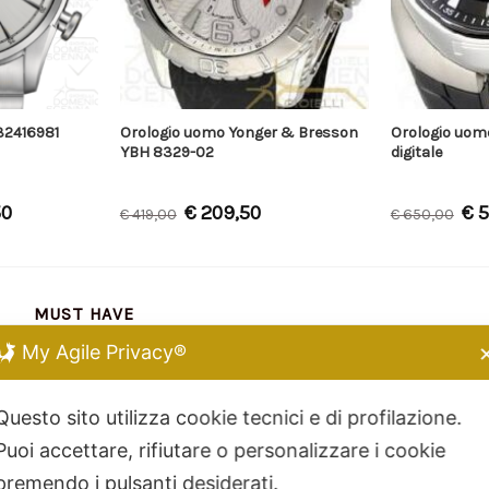
32416981
Orologio uomo Yonger & Bresson
Orologio uomo
YBH 8329-02
digitale
50
€
209,50
€
5
€
419,00
€
650,00
MUST HAVE
My Agile Privacy®
Chiara Ferragni
Kidult
Questo sito utilizza cookie tecnici e di profilazione.
Dodo Mariani
Puoi accettare, rifiutare o personalizzare i cookie
Breil Tribe
premendo i pulsanti desiderati.