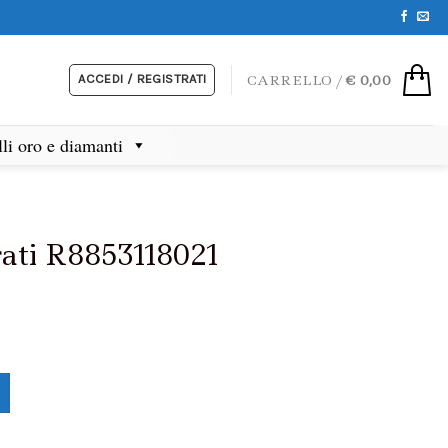
ACCEDI / REGISTRATI
CARRELLO /
€
0,00
lli oro e diamanti
ati R8853118021