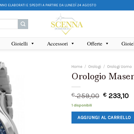
ANNO ELABORATI E SPEDITI A PARTIRE DA LUNEDÌ 24 AGOSTO
Gioielli
Accessori
Offerte
Gioie
Home
/
Orologi
/
Orologi Uomo
Orologio Maser
€
259,00
€
233,10
1 disponibili
AGGIUNGI AL CARRELLO