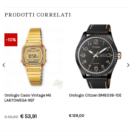
PRODOTTI CORRELATI
-10%
Orologio Casio Vintage Mii
Orologio Citizen BM8538-10E
LA670WEGA-9EF
€
53,91
€
129,00
€
59,90