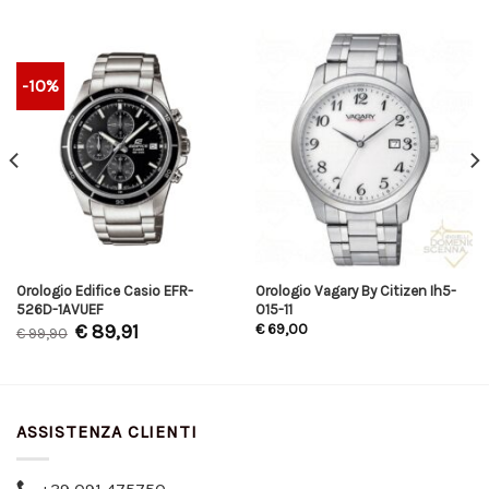
-10%
Orologio Edifice Casio EFR-
Orologio Vagary By Citizen Ih5-
526D-1AVUEF
015-11
€
89,91
€
69,00
€
99,90
ASSISTENZA CLIENTI