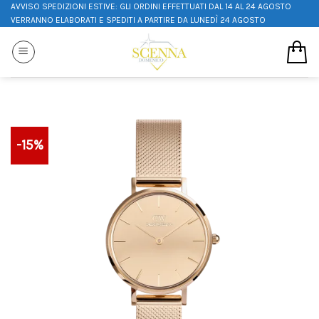
AVVISO SPEDIZIONI ESTIVE: GLI ORDINI EFFETTUATI DAL 14 AL 24 AGOSTO
VERRANNO ELABORATI E SPEDITI A PARTIRE DA LUNEDÌ 24 AGOSTO
-15%