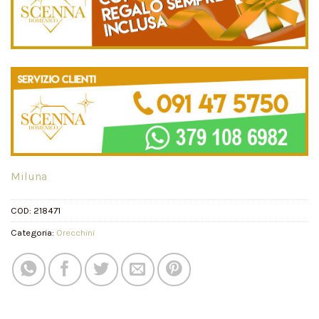
Miluna
COD:
218471
Categoria:
Orecchini