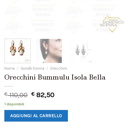
Home
/
Gioielli Donna
/
Orecchini
Orecchini Bummulu Isola Bella
€
110,00
€
82,50
1 disponibili
AGGIUNGI AL CARRELLO