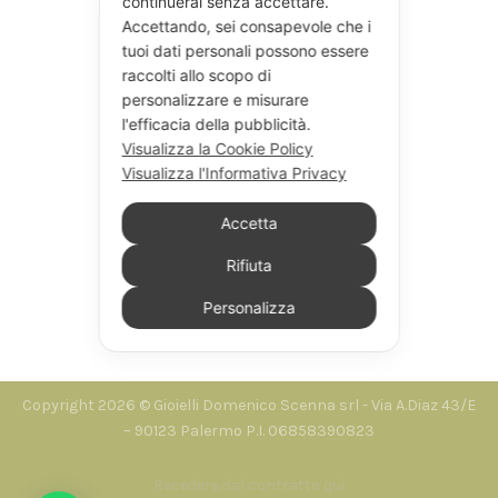
continuerai senza accettare.
Accettando, sei consapevole che i
tuoi dati personali possono essere
raccolti allo scopo di
personalizzare e misurare
l'efficacia della pubblicità.
Visualizza la Cookie Policy
Visualizza l'Informativa Privacy
Accetta
Rifiuta
Personalizza
Seguici su Instagram
Copyright 2026 © Gioielli Domenico Scenna srl - Via A.Diaz 43/E
– 90123 Palermo P.I. 06858390823
Recedere dal contratto qui