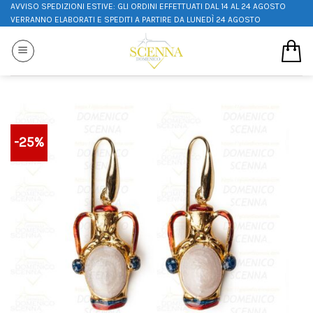
AVVISO SPEDIZIONI ESTIVE: GLI ORDINI EFFETTUATI DAL 14 AL 24 AGOSTO
VERRANNO ELABORATI E SPEDITI A PARTIRE DA LUNEDÌ 24 AGOSTO
-25%