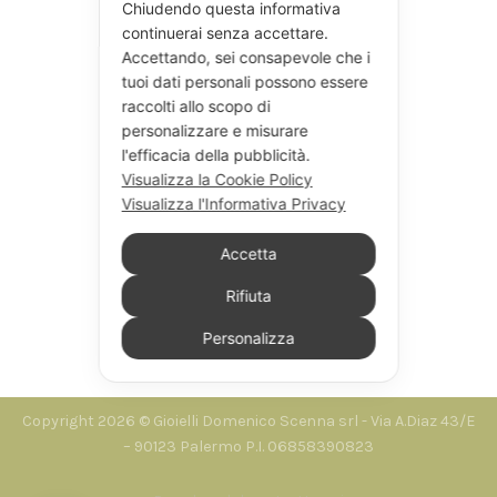
Chiudendo questa informativa
continuerai senza accettare.
Accettando, sei consapevole che i
tuoi dati personali possono essere
raccolti allo scopo di
personalizzare e misurare
l'efficacia della pubblicità.
Visualizza la Cookie Policy
Visualizza l'Informativa Privacy
Accetta
Rifiuta
Personalizza
Seguici su Instagram
Copyright 2026 © Gioielli Domenico Scenna srl - Via A.Diaz 43/E
– 90123 Palermo P.I. 06858390823