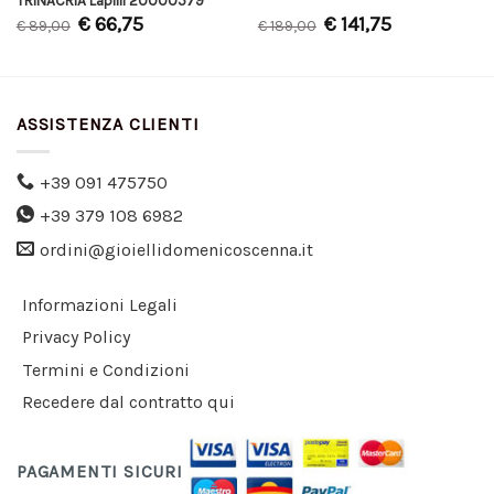
TRINACRIA Lapilli 20000579
€
66,75
€
141,75
€
89,00
€
189,00
ASSISTENZA CLIENTI
+39 091 475750
+39 379 108 6982
ordini@gioiellidomenicoscenna.it
Informazioni Legali
Privacy Policy
Termini e Condizioni
Recedere dal contratto qui
PAGAMENTI SICURI