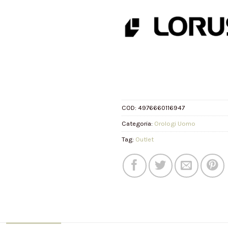
COD:
4976660116947
Categoria:
Orologi Uomo
Tag:
Outlet