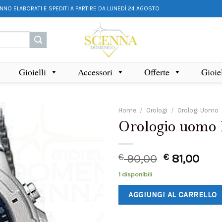
ANNO ELABORATI E SPEDITI A PARTIRE DA LUNEDÌ 24 AGOSTO
Gioielli
Accessori
Offerte
Gioie
Home
/
Orologi
/
Orologi Uomo
Orologio uom
€
90,00
€
81,00
1 disponibili
AGGIUNGI AL CARRELLO