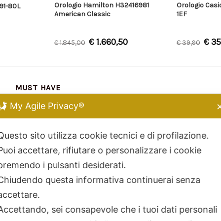
Orologio Hamilton H32416981
Orologio Cas
191-80L
American Classic
1EF
€
1.660,50
€
35
€
1.845,00
€
39,90
MUST HAVE
My Agile Privacy®
Chiara Ferragni
Kidult
Questo sito utilizza cookie tecnici e di profilazione.
Dodo Mariani
Puoi accettare, rifiutare o personalizzare i cookie
Breil Tribe
premendo i pulsanti desiderati.
Filodellavita
Chiudendo questa informativa continuerai senza
Bliss
accettare.
Kidult
Accettando, sei consapevole che i tuoi dati personali
Hamilton