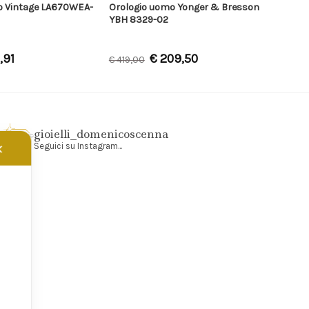
io Vintage LA670WEA-
Orologio uomo Yonger & Bresson
YBH 8329-02
,91
€
209,50
€
419,00
gioielli_domenicoscenna
Seguici su Instagram...
✕