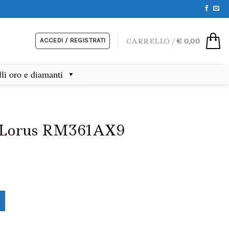
ACCEDI / REGISTRATI
CARRELLO /
€
0,00
lli oro e diamanti
o Lorus RM361AX9