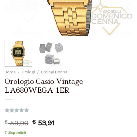
Home
/
Orologi
/
Orologi Donna
Orologio Casio Vintage
LA680WEGA-1ER
Valutato
1
€
59,90
€
53,91
5.00
su 5
su base di
recensioni
7 disponibili