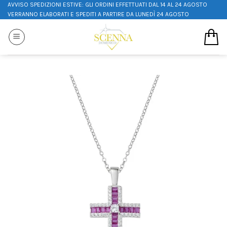
AVVISO SPEDIZIONI ESTIVE: GLI ORDINI EFFETTUATI DAL 14 AL 24 AGOSTO
VERRANNO ELABORATI E SPEDITI A PARTIRE DA LUNEDÌ 24 AGOSTO