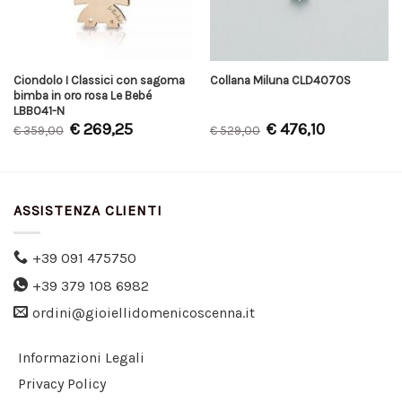
Ciondolo I Classici con sagoma
Collana Miluna CLD4070S
bimba in oro rosa Le Bebé
LBB041-N
€
269,25
€
476,10
€
359,00
€
529,00
ASSISTENZA CLIENTI
+39 091 475750
+39 379 108 6982
ordini@gioiellidomenicoscenna.it
Informazioni Legali
Privacy Policy