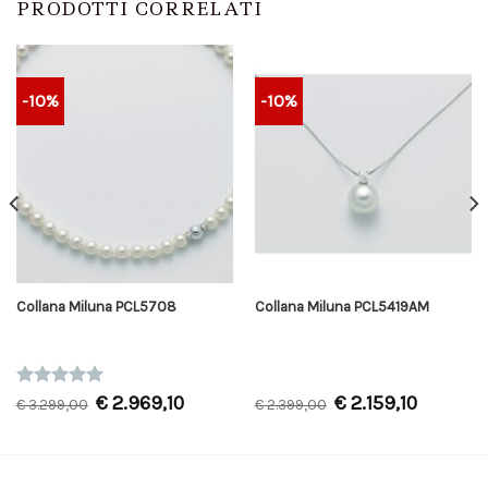
PRODOTTI CORRELATI
-10%
-10%
Collana Miluna PCL5708
Collana Miluna PCL5419AM
Valutato
€
2.969,10
€
2.159,10
€
3.299,00
€
2.399,00
5.00
su 5