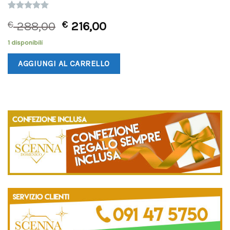
Valutato
1
€
288,00
€
216,00
5.00
su 5
su base di
recensioni
1 disponibili
AGGIUNGI AL CARRELLO