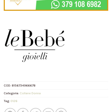
COD:
8156734966678
Categoria:
Collane Donna
Tag:
0126