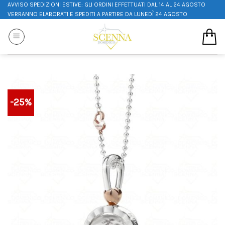
AVVISO SPEDIZIONI ESTIVE: GLI ORDINI EFFETTUATI DAL 14 AL 24 AGOSTO
VERRANNO ELABORATI E SPEDITI A PARTIRE DA LUNEDÌ 24 AGOSTO
-25%