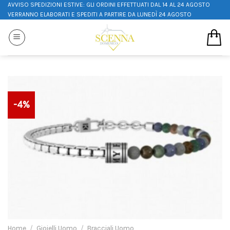
AVVISO SPEDIZIONI ESTIVE: GLI ORDINI EFFETTUATI DAL 14 AL 24 AGOSTO
VERRANNO ELABORATI E SPEDITI A PARTIRE DA LUNEDÌ 24 AGOSTO
-4%
Home
/
Gioielli Uomo
/
Bracciali Uomo