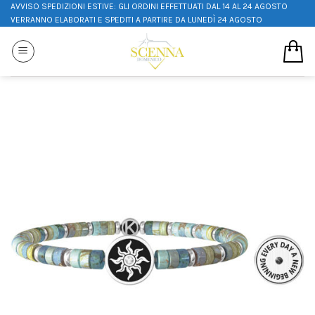
AVVISO SPEDIZIONI ESTIVE: GLI ORDINI EFFETTUATI DAL 14 AL 24 AGOSTO
VERRANNO ELABORATI E SPEDITI A PARTIRE DA LUNEDÌ 24 AGOSTO