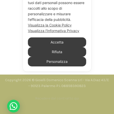
tuoi dati personali possono essere
raccolti allo scopo di
personalizzare e misurare
l'efficacia della pubblicità.
Visualizza la Cookie Policy
Visualizza l'Informativa Privacy
Accetta
Rifiuta
Personalizza
Seguici su Instagram
Copyright 2026 © Gioielli Domenico Scenna srl - Via A.Diaz 43/E
– 90123 Palermo P.I. 06858390823
Recedere dal contratto qui