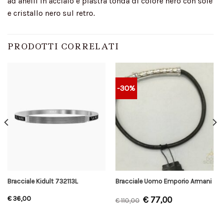
ad anelli in acciaio e piastra tonda di colore nero con sole
e cristallo nero sul retro.
PRODOTTI CORRELATI
-30%
Bracciale Kidult 732113L
Bracciale Uomo Emporio Armani
€
77,00
€
36,00
€
110,00