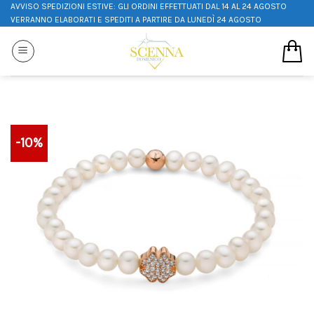
AVVISO SPEDIZIONI ESTIVE: GLI ORDINI EFFETTUATI DAL 14 AL 24 AGOSTO
VERRANNO ELABORATI E SPEDITI A PARTIRE DA LUNEDÌ 24 AGOSTO
-10%