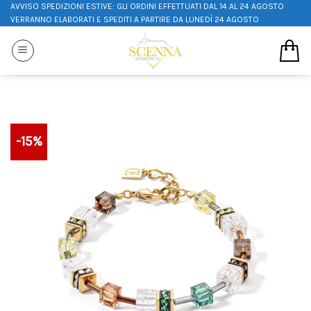
AVVISO SPEDIZIONI ESTIVE: GLI ORDINI EFFETTUATI DAL 14 AL 24 AGOSTO
VERRANNO ELABORATI E SPEDITI A PARTIRE DA LUNEDÌ 24 AGOSTO
-15%