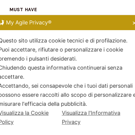
MUST HAVE
My Agile Privacy®
Chiara Ferragni
Kidult
Questo sito utilizza cookie tecnici e di profilazione.
Dodo Mariani
Puoi accettare, rifiutare o personalizzare i cookie
Breil Tribe
premendo i pulsanti desiderati.
Filodellavita
Chiudendo questa informativa continuerai senza
Bliss
accettare.
Kidult
Accettando, sei consapevole che i tuoi dati personali
Hamilton
possono essere raccolti allo scopo di personalizzare 
Miluna
misurare l'efficacia della pubblicità.
Visualizza la Cookie
Visualizza l'Informativa
Policy
Privacy