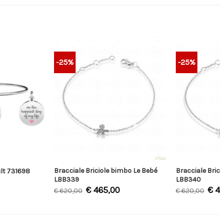
-25%
-25%
Bracciale Briciole bimbo Le Bebé
Bracciale Bri
lt 731698
LBB339
LBB340
€
465,00
€
4
€
620,00
€
620,00