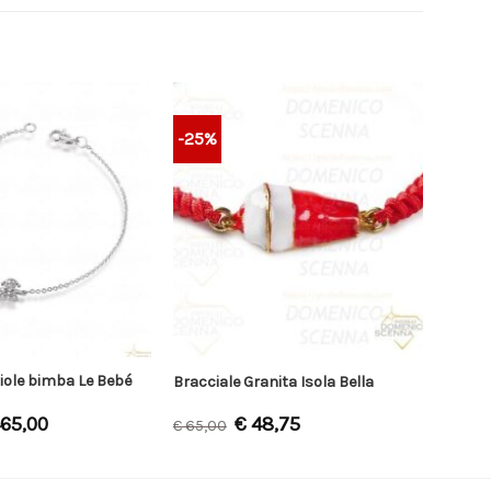
-25%
ciole bimba Le Bebé
Bracciale Granita Isola Bella
65,00
€
48,75
€
65,00