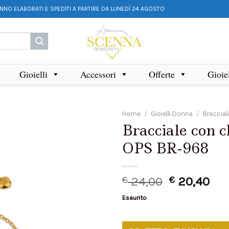
ANNO ELABORATI E SPEDITI A PARTIRE DA LUNEDÌ 24 AGOSTO
Gioielli
Accessori
Offerte
Gioie
Home
/
Gioielli Donna
/
Braccial
Bracciale con c
OPS BR-968
€
24,00
€
20,40
Esaurito