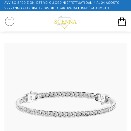
AVVISO SPEDIZIONI ESTIVE: GLI ORDINI EFFETTUATI DAL 14 AL 24 AGOSTO
VERRANNO ELABORATI E SPEDITI A PARTIRE DA LUNEDÌ 24 AGOSTO