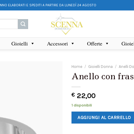
ANNO ELABORATI E SPEDITI A PARTIRE DA LUNEDÌ 24 AGOSTO
Gioielli
Accessori
Offerte
Gioie
Home
/
Gioielli Donna
/
Anelli D
Anello con fras
€
22,00
1 disponibili
AGGIUNGI AL CARRELLO