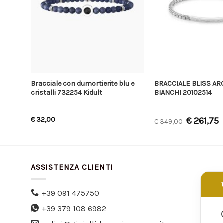
con
Bracciale con dumortierite blu e
BRACCIALE BLISS AR
cristalli 732254 Kidult
BIANCHI 20102514
ta sul
€
32,00
€
261,75
€
349,00
ASSISTENZA CLIENTI
+39 091 475750
+39 379 108 6982