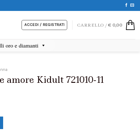
ACCEDI / REGISTRATI
CARRELLO /
€
0,00
lli oro e diamanti
onna
e amore Kidult 721010-11