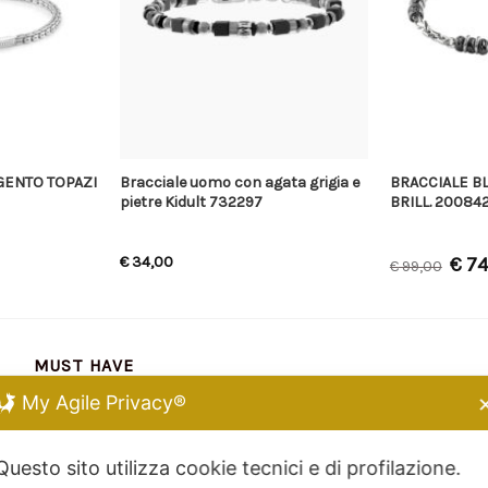
GENTO TOPAZI
Bracciale uomo con agata grigia e
BRACCIALE B
pietre Kidult 732297
BRILL. 20084
€
34,00
€
74
€
99,00
MUST HAVE
My Agile Privacy®
Chiara Ferragni
Kidult
Questo sito utilizza cookie tecnici e di profilazione.
Dodo Mariani