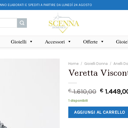
ANNO ELABORATI E SPEDITI A PARTIRE DA LUNEDÌ 24 AGOSTO
Gioielli
Accessori
Offerte
Gioie
Home
/
Gioielli Donna
/
Anelli D
Veretta Viscon
€
1.610,00
€
1.449,0
1 disponibili
AGGIUNGI AL CARRELLO