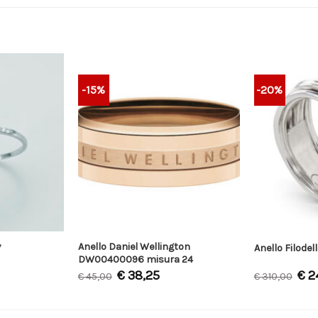
-15%
-20%
Anello Daniel Wellington
7
Anello Filodel
DW00400096 misura 24
€
38,25
€
2
€
45,00
€
310,00