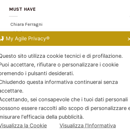
MUST HAVE
Chiara Ferragni
Kidult
My Agile Privacy®
Dodo Mariani
Breil Tribe
Questo sito utilizza cookie tecnici e di profilazione.
Filodellavita
Puoi accettare, rifiutare o personalizzare i cookie
Bliss
premendo i pulsanti desiderati.
Kidult
Chiudendo questa informativa continuerai senza
Hamilton
accettare.
Miluna
Accettando, sei consapevole che i tuoi dati personali
possono essere raccolti allo scopo di personalizzare 
misurare l'efficacia della pubblicità.
Visualizza la Cookie
Visualizza l'Informativa