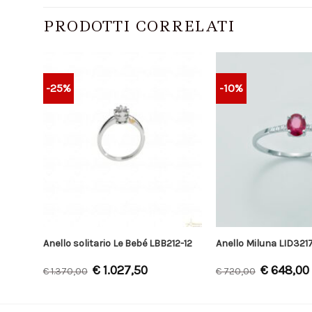
PRODOTTI CORRELATI
-25%
-10%
Anello solitario Le Bebé LBB212-12
Anello Miluna LID321
€
1.027,50
€
648,00
€
1.370,00
€
720,00