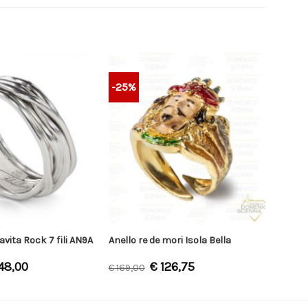
-25%
lavita Rock 7 fili AN9A
Anello re de mori Isola Bella
48,00
€
126,75
€
169,00