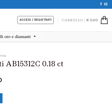
ACCEDI / REGISTRATI
CARRELLO /
€
0,00
lli oro e diamanti
onna
ti AB15312C 0.18 ct
0