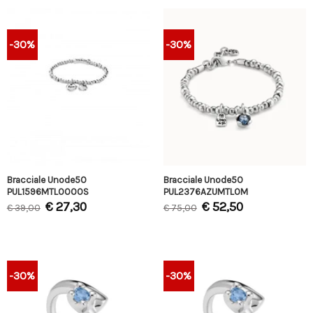
-30%
-30%
Bracciale Unode50
Bracciale Unode50
PUL1596MTL0000S
PUL2376AZUMTL0M
€
27,30
€
52,50
€
39,00
€
75,00
-30%
-30%