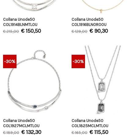
Collana Unode50
Collana Unode50
COL1914BLNMTL0U
COL1916BLNORO0U
€
150,50
€
90,30
€
215,00
€
129,00
-30%
-30%
Collana Unode50
Collana Unode50
COL1927MCLMTL0U
COL1825MCLMTL0U
€
132,30
€
115,50
€
189,00
€
165,00