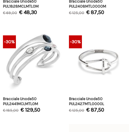
Bracciale Unode50
Bracciale Unode50
PUL1828MCLMTL0M
PUL2408MTL0000M
€
48,30
€
87,50
€
69,00
€
125,00
-30%
-30%
Bracciale Unode50
Bracciale Unode50
PUL2441MCLMTL0M
PUL2427MTL0000L
€
129,50
€
87,50
€
185,00
€
125,00