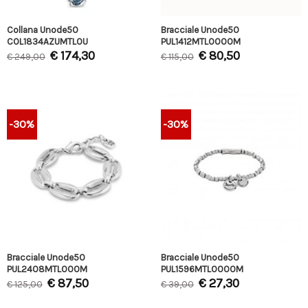
Collana Unode50
Bracciale Unode50
COL1834AZUMTL0U
PUL1412MTL0000M
€
174,30
€
80,50
€
249,00
€
115,00
-30%
-30%
Bracciale Unode50
Bracciale Unode50
PUL2408MTL000M
PUL1596MTL0000M
€
87,50
€
27,30
€
125,00
€
39,00