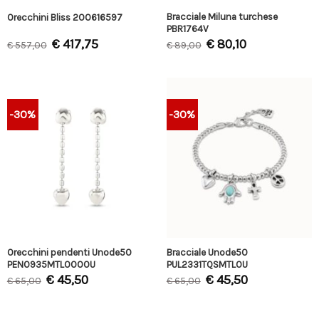
Bracciale Miluna turchese
Orecchini Bliss 200616597
PBR1764V
€
417,75
€
80,10
€
557,00
€
89,00
-30%
-30%
Orecchini pendenti Unode50
Bracciale Unode50
PEN0935MTL0000U
PUL2331TQSMTL0U
€
45,50
€
45,50
€
65,00
€
65,00