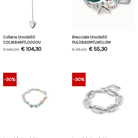
Collana Unode50
Bracciale Unode50
COL1884MTL0000U
PUL0892MTLMCLOM
€
104,30
€
55,30
€
149,00
€
79,00
-30%
-30%