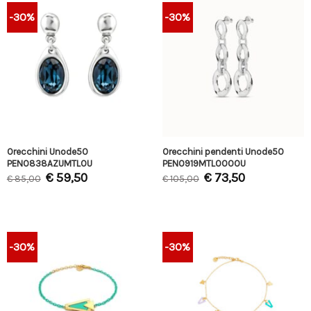
-30%
-30%
Orecchini Unode50
Orecchini pendenti Unode50
PEN0838AZUMTL0U
PEN0919MTL0000U
€
59,50
€
73,50
€
85,00
€
105,00
-30%
-30%