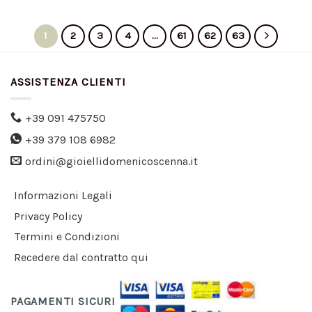
1
2
3
4
…
61
62
63
ASSISTENZA CLIENTI
+39 091 475750
+39 379 108 6982
ordini@gioiellidomenicoscenna.it
Informazioni Legali
Privacy Policy
Termini e Condizioni
Recedere dal contratto qui
PAGAMENTI SICURI