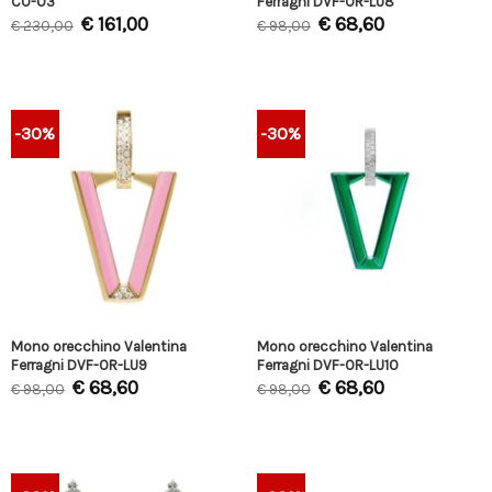
CO-03
Ferragni DVF-OR-LU8
€
161,00
€
68,60
€
230,00
€
98,00
-30%
-30%
Mono orecchino Valentina
Mono orecchino Valentina
Ferragni DVF-OR-LU9
Ferragni DVF-OR-LU10
€
68,60
€
68,60
€
98,00
€
98,00