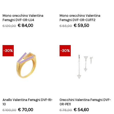
Mono orecchino Valentina
Mono orecchino Valentina
Ferragni DVF-OR-LU4
Ferragni DVF-OR-CUFF2
€
84,00
€
59,50
€
120,00
€
85,00
-30%
-30%
Anello Valentina Ferragni DVF-RI-
Orecchini Valentina Ferragni DVF-
10
OR-PE11
€
70,00
€
54,60
€
100,00
€
78,00