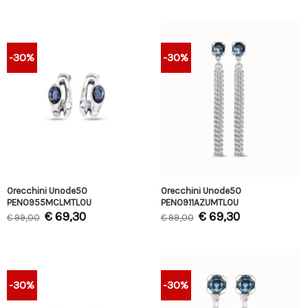
-30%
-30%
Orecchini Unode50
Orecchini Unode50
PEN0955MCLMTL0U
PEN0911AZUMTL0U
€
69,30
€
69,30
€
99,00
€
99,00
-30%
-30%