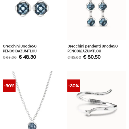
Orecchini Unode50
Orecchini pendenti Unode50
PEN0913AZUMTL0U
PEN0912AZUMTL0U
€
48,30
€
80,50
€
69,00
€
115,00
-30%
-30%