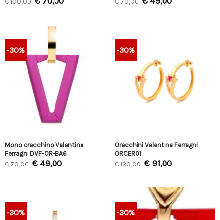
€
70,00
€
49,00
€
100,00
€
70,00
-30%
-30%
Mono orecchino Valentina
Orecchini Valentina Ferragni
Ferragni DVF-OR-BA6
ORCER01
€
49,00
€
91,00
€
70,00
€
130,00
-30%
-30%