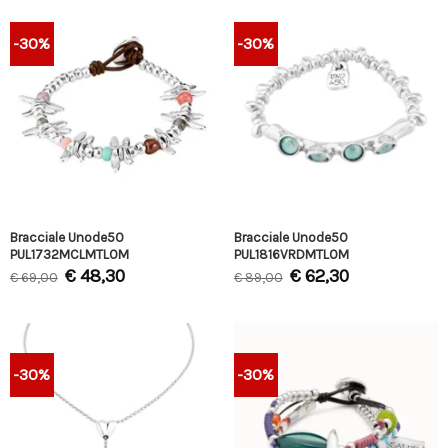
-30%
-30%
Bracciale Unode50
Bracciale Unode50
PUL1732MCLMTL0M
PUL1816VRDMTL0M
€
48,30
€
62,30
€
69,00
€
89,00
-30%
-30%