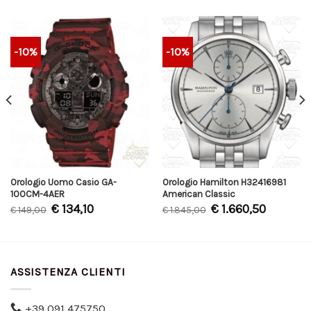
-10%
-10%
Orologio Uomo Casio GA-
Orologio Hamilton H32416981
100CM-4AER
American Classic
€
134,10
€
1.660,50
€
149,00
€
1.845,00
ASSISTENZA CLIENTI
+39 091 475750