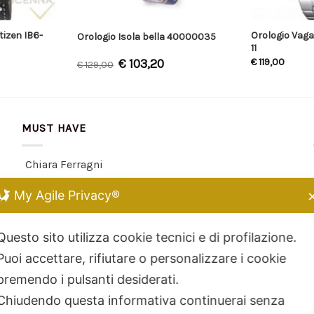
tizen IB6-
Orologio Vagar
Orologio Isola bella 40000035
11
€
103,20
€
119,00
€
129,00
MUST HAVE
Chiara Ferragni
Kidult
My Agile Privacy®
Dodo Mariani
Breil Tribe
Questo sito utilizza cookie tecnici e di profilazione.
Filodellavita
Puoi accettare, rifiutare o personalizzare i cookie
Bliss
premendo i pulsanti desiderati.
Kidult
Chiudendo questa informativa continuerai senza
Hamilton