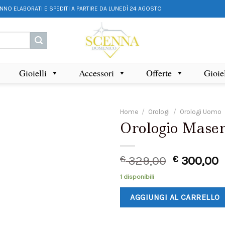
ANNO ELABORATI E SPEDITI A PARTIRE DA LUNEDÌ 24 AGOSTO
Gioielli
Accessori
Offerte
Gioie
Home
/
Orologi
/
Orologi Uomo
Orologio Mase
€
329,00
€
300,00
1 disponibili
AGGIUNGI AL CARRELLO