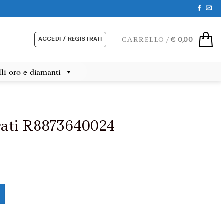
ACCEDI / REGISTRATI
CARRELLO /
€
0,00
lli oro e diamanti
rati R8873640024