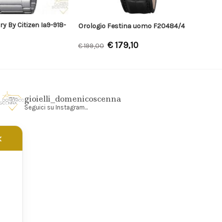
y By Citizen Ia9-918-
Orologio Festina uomo F20484/4
€
179,10
€
199,00
gioielli_domenicoscenna
Seguici su Instagram...
✕