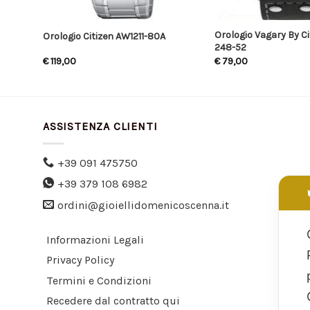
Orologio Vagary By Ci
33
Orologio Citizen AW1211-80A
248-52
€
119,00
€
79,00
ASSISTENZA CLIENTI
+39 091 475750
+39 379 108 6982
ordini@gioiellidomenicoscenna.it
Informazioni Legali
Privacy Policy
Termini e Condizioni
Recedere dal contratto qui